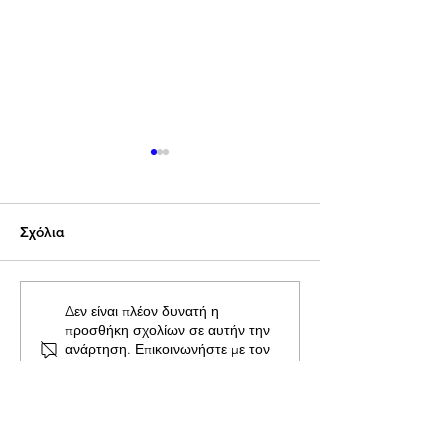
Σχόλια
ΠΑΣ Ναυπάκτου:
ΠΑΣ Ναυπάκτου
Δεν είναι πλέον δυνατή η
προσθήκη σχολίων σε αυτήν την
Ξενίνημα στο 2025 με το
Συνέχεια με άλλη
ανάρτηση. Επικοινωνήστε με τον
δεξί.
κάτοχο του ιστότοπου για
περισσότερες πληροφορίες.