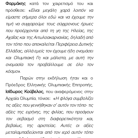
Φαρμάκης
 κατά τον χαιρετισμό του και 
πρόσθεσε: «
Είναι μεγάλη χαρά λοιπόν να 
είμαστε σήμερα όλοι εδώ και να έχουμε την 
τιμή να συγχαρούμε τους σύγχρονους ήρωες 
που προέρχονται από τη γη της Ηλείας, της 
Αχαΐας και της Αιτωλοακαρνανίας, δηλαδή από 
τον τόπο που αποκαλείται Περιφέρεια Δυτικής 
Ελλάδας, αλλά εμείς τον έχουμε ήδη ονομάσει 
και Ολυμπιακή Γη και μάλιστα, με αυτή την 
ονομασία τον προβάλλουμε σε όλο τον 
κόσμο».
	Παρών στην εκδήλωση ήταν και ο 
Πρόεδρος Ελληνικής Ολυμπιακής Επιτροπής, 
Ισίδωρος Κούβελος, 
που αναφερόμενος στην 
Αρχαία Ολυμπία, τόνισε:  «
Η φλόγα συμβολίζει 
τις αξίες που γεννήθηκαν σ’ αυτόν τον τόπο· τις 
αξίες της ειρήνης, της φιλίας, που προάγουν 
τον σεβασμό στη διαφορετικότητα και, 
βεβαίως, της αριστείας. Αυτές οι αξίες 
μεταλαμπαδεύονται από τον ιερό αυτόν τόπο 