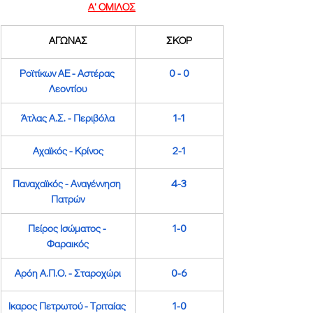
Α' ΟΜΙΛΟΣ
​ΑΓΩΝΑΣ
ΣΚΟΡ
Ροϊτίκων ΑΕ
 - 
Αστέρας 
0 - 0
Λεοντίου
Άτλας Α.Σ.
 - 
Περιβόλα
1-1
Αχαϊκός
 - 
Κρίνος
2-1
Παναχαϊκός
 - 
Αναγέννηση 
4-3
Πατρών
Πείρος Ισώματος
 - 
1-0
Φαραικός
Αρόη Α.Π.Ο.
 - 
Σταροχώρι
0-6
Ικαρος Πετρωτού
 - 
Τριταίας 
1-0