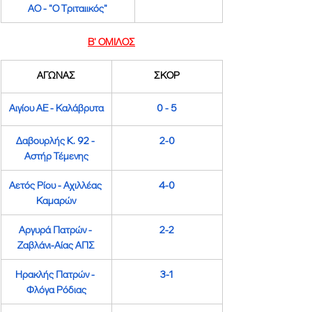
ΑΟ - "Ο Τριταιικός"
Β' ΟΜΙΛΟΣ
ΑΓΩΝΑΣ
ΣΚΟΡ
Αιγίου ΑΕ
 - Κ
αλάβρυτα
0 - 5
Δαβουρλής K. 92
 - 
2-0
Αστήρ Τέμενης
Αετός Ρίου
 - 
Αχιλλέας 
4-0
Καμαρών
Αργυρά Πατρών
 - 
2-2
Ζαβλάνι-Αίας ΑΠΣ
Ηρακλής Πατρών
 - 
3-1
Φλόγα Ρόδιας