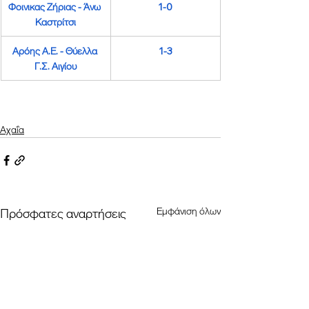
Φοινικας Ζήριας
 - 
Άνω 
1-0
Καστρίτσι
Αρόης Α.Ε.
 - 
Θύελλα 
1-3
Γ.Σ. Αιγίου
Αχαΐα
Εμφάνιση όλων
Πρόσφατες αναρτήσεις