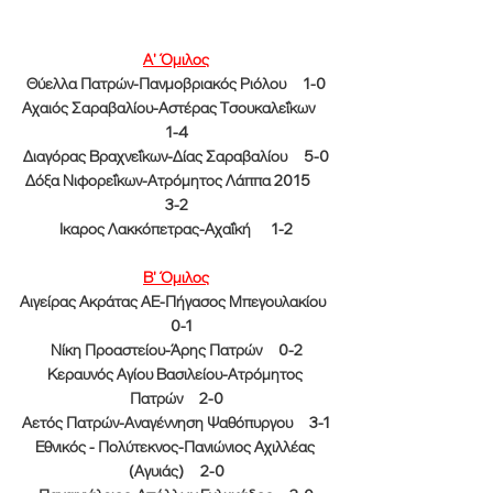
Α' Όμιλος
Θύελλα Πατρών-Πανμοβριακός Ριόλου     1-0
Αχαιός Σαραβαλίου-Αστέρας Τσουκαλεΐκων     
1-4
Διαγόρας Βραχνεΐκων-Δίας Σαραβαλίου     5-0
Δόξα Νιφορεΐκων-Ατρόμητος Λάππα 2015     
3-2
Ικαρος Λακκόπετρας-Αχαΐκή      1-2
Β' Όμιλος
Αιγείρας Ακράτας ΑΕ-Πήγασος Μπεγουλακίου  
   0-1
Νίκη Προαστείου-Άρης Πατρών     0-2
Κεραυνός Αγίου Βασιλείου-Ατρόμητος 
Πατρών     2-0
Αετός Πατρών-Αναγέννηση Ψαθόπυργου     3-1
Εθνικός - Πολύτεκνος-Πανιώνιος Αχιλλέας 
(Αγυιάς)     2-0