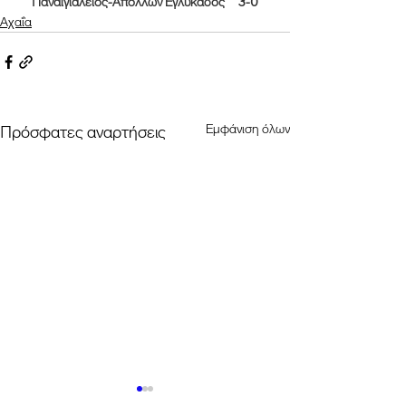
Παναιγιάλειος-Απόλλων Εγλυκάδος     3-0
Αχαΐα
Εμφάνιση όλων
Πρόσφατες αναρτήσεις