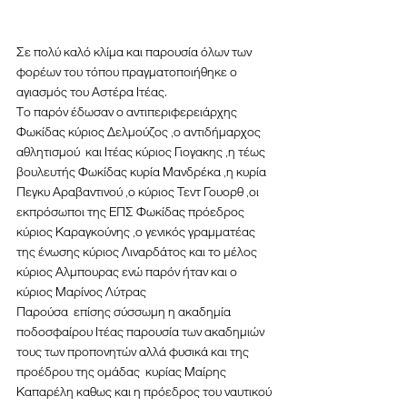
Σε πολύ καλό κλίμα και παρουσία όλων των 
φορέων του τόπου πραγματοποιήθηκε ο 
αγιασμός του Αστέρα Ιτέας.
Το παρόν έδωσαν ο αντιπεριφερειάρχης 
Φωκίδας κύριος Δελμούζος ,ο αντιδήμαρχος 
αθλητισμού  και Ιτέας κύριος Γιογακης ,η τέως 
βουλευτής Φωκίδας κυρία Μανδρέκα ,η κυρία 
Πεγκυ Αραβαντινού ,ο κύριος Τεντ Γουορθ ,οι 
εκπρόσωποι της ΕΠΣ Φωκίδας πρόεδρος 
κύριος Καραγκούνης ,ο γενικός γραμματέας 
της ένωσης κύριος Λιναρδάτος και το μέλος 
κύριος Αλμπουρας ενώ παρόν ήταν και ο 
κύριος Μαρίνος Λύτρας 
Παρούσα  επίσης σύσσωμη η ακαδημία 
ποδοσφαίρου Ιτέας παρουσία των ακαδημιών 
τους των προπονητών αλλά φυσικά και της 
προέδρου της ομάδας  κυρίας Μαίρης 
Καπαρέλη καθως και η πρόεδρος του ναυτικού 