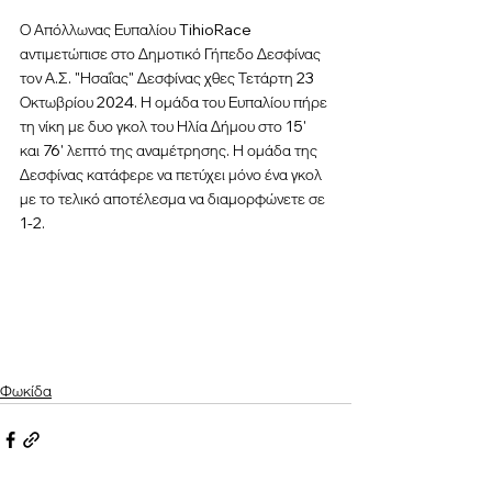
Ο Απόλλωνας Ευπαλίου TihioRace 
αντιμετώπισε στο Δημοτικό Γήπεδο Δεσφίνας 
τον Α.Σ. "Ησαΐας" Δεσφίνας χθες Τετάρτη 23 
Οκτωβρίου 2024. Η ομάδα του Ευπαλίου πήρε 
τη νίκη με δυο γκολ του Ηλία Δήμου στο 15' 
και 76' λεπτό της αναμέτρησης. Η ομάδα της 
Δεσφίνας κατάφερε να πετύχει μόνο ένα γκολ 
με το τελικό αποτέλεσμα να διαμορφώνετε σε 
1-2.
Φωκίδα