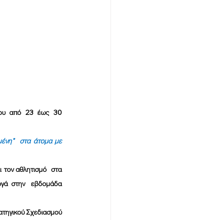
νη"  στα άτομα με 
τον αθλητισμό  στα 
ργά στην  εβδομάδα 