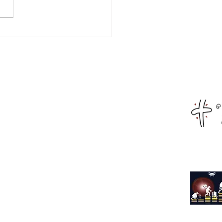
λλων Ευπαλίου
oRace: Με νίκη
κλήρωσε τον πρώτο
 του πρωταθλήματος
Αρχική
Live Streaming
Αιτωλοακαρνανία
Αχαΐα
Φωκίδα
Όλα τα νέα
Διαφήμιση