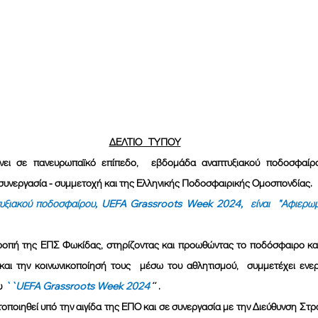
ΔΕΛΤΙΟ   ΤΥΠΟΥ
συνεργασία - συμμετοχή και της Ελληνικής Ποδοσφαιρικής Ομοσπονδίας.
ξιακού ποδοσφαίρου, UEFA Grassroots Week 2024,  είναι  "Αφιερωμέ
ροπή της ΕΠΣ Φωκίδας, στηρίζοντας και προωθώντας το ποδόσφαιρο και 
αι την κοινωνικοποίησή τους  μέσω του αθλητισμού,  συμμετέχει ενε
υ
 ``UEFA Grassroots Week 2024
 ΄΄ .