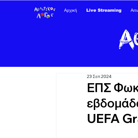
Αρχική
Live Streaming
Αιτ
23 Σεπ 2024
ΕΠΣ Φωκ
εβδομάδ
UEFA Gr