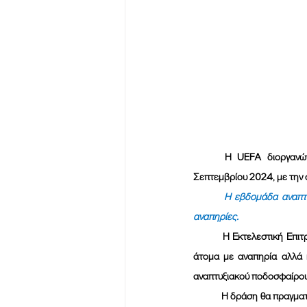
	Η UEFA διοργανώνει σε πανευρωπαϊκό επίπεδο,  εβδομάδα αναπτυξιακού ποδοσφαίρου από 23 έως 30 
Σεπτεμβρίου 2024, με την 
Η εβδομάδα αναπτυ
αναπηρίες.
Η Εκτελεστική Επιτ
άτομα με αναπηρία αλλά κ
αναπτυξιακού ποδοσφαίρο
 	Η δράση θα πραγματοποιηθεί υπό την αιγίδα της ΕΠΟ και σε συνεργασία με την Διεύθυνση Στρατηγικού Σχεδιασμού 