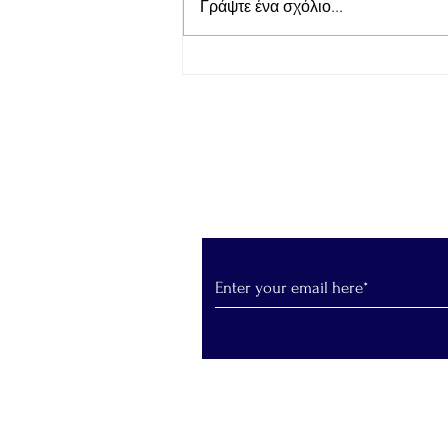
Γράψτε ένα σχόλιο...
Απόλλων Ευπαλίου
TihioRace: Ισόπαλο με 0-0
έληξε το χθεσινό ντέρμπι
στο Δημοτικό γήπεδο
Μαλαμάτων
Εγγραφείτε στο Newslet