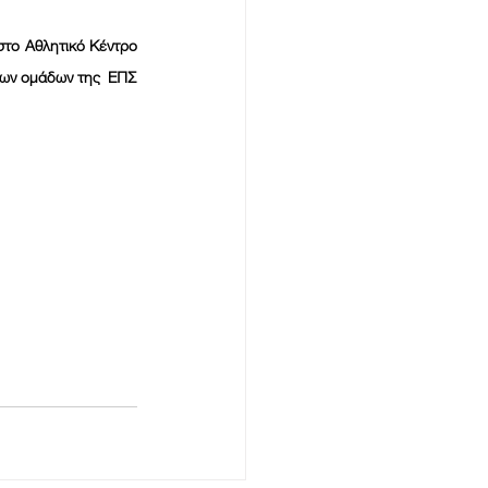
των ομάδων της  ΕΠΣ 