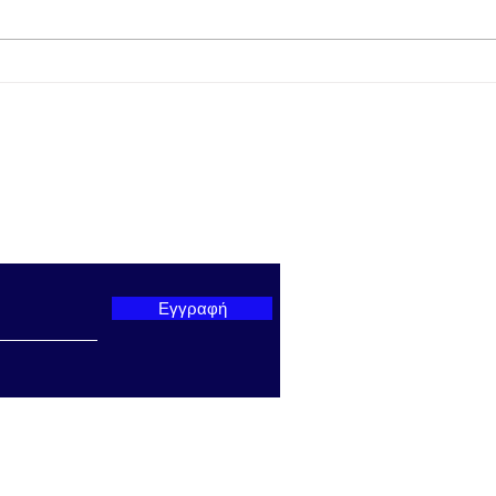
Με νίκη και σκορ 1-4 επί της
Από
Ε.Σ. Γλυφάδας επικράτησε
Tihi
σήμερα ο Απόλλων
ολο
Ευπαλίου TihioRace
γύρο
ter μας
Εγγραφή