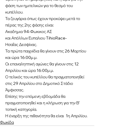
φάση των ημιτελικών για το θεσμό του 
κυπέλλου. 
Τα ζευγάρια όπως έχουν προκύψει μετά το 
πέρας της 2ης φάσης είναι:
Ακαδημια 94-Φωκικος ΑΣ
και Απόλλων Ευπαλιου TihioRace-
Ησαΐας Δεσφίνας. 
Τα πρώτα παιχνίδια θα γίνουν στις 26 Μαρτίου 
και ώρα 16:00μ.μ.
Οι επαναληπτική αγώνες θα γίνουν στις 12 
Απριλίου και ώρα 16:00μ.μ.
Ο τελικός του κυπέλλου θα πραγματοποιηθεί 
στις 29 Απριλίου στο Δημοτικό Στάδιο 
Άμφισσας. 
Επίσης την επόμενη εβδομάδα θα 
πραγματοποιηθεί και η κλήρωση για την Β' 
τοπική κατηγορία.
Η έναρξη της πιθανότητα θα είναι  1η Απριλίου.
Φωκίδα