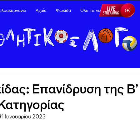
ωλοακαρνανία
Αχαΐα
Φωκίδα
Όλα τα νέα
Διαφήμιση
δας: Επανίδρυση της Β’
Κατηγορίας
31 Ιανουαρίου 2023