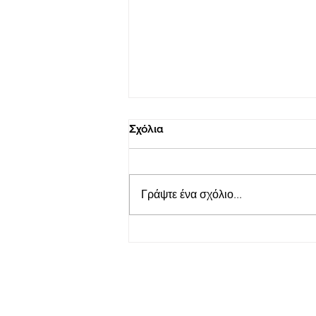
Σχόλια
Γράψτε ένα σχόλιο...
Απόλλων Ευπαλίου
TihioRace: Ισόπαλο με 0-0
έληξε το χθεσινό ντέρμπι
στο Δημοτικό γήπεδο
Μαλαμάτων