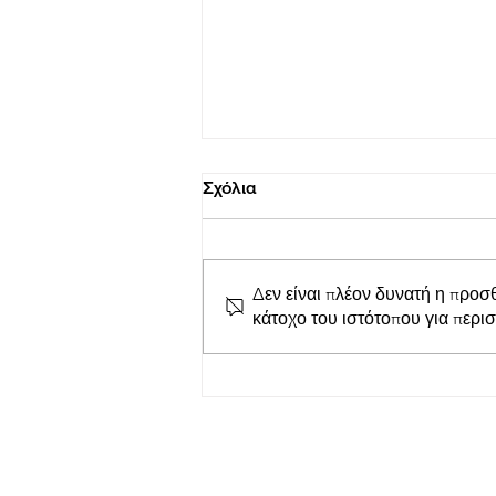
Σχόλια
Δεν είναι πλέον δυνατή η προσ
κάτοχο του ιστότοπου για περι
Απόλλων Ευπαλίου
TihioRace: Ισόπαλο με 0-0
έληξε το χθεσινό ντέρμπι
στο Δημοτικό γήπεδο
Μαλαμάτων