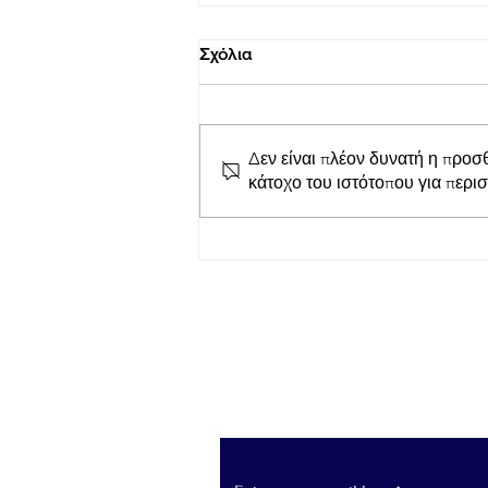
Σχόλια
Δεν είναι πλέον δυνατή η προσ
κάτοχο του ιστότοπου για περι
Απόλλων Ευπαλίου
TihioRace: Ισόπαλο με 0-0
έληξε το χθεσινό ντέρμπι
στο Δημοτικό γήπεδο
Μαλαμάτων
Εγγραφείτε στο Newslet