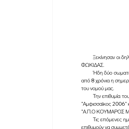
	Ξεκίνησαν οι δηλώσεις συμμετοχής για το πρωτάθλημα της Β' τοπικής κατηγορίας της ΕΠΣ 
ΦΩΚΙΔΑΣ.
	Ήδη δύο σωματεία έχουν δηλώσει επίσημα την συμμετοχή τους στο πρωτάθλημα που μετά 
από 8 χρόνια η σημε
του νομού μας. 
	Την επιθυμία τους μέσω εγγράφου να συμμετέχουν είναι ο περσινός φιναλίστ του κυπέλλου 
"Αμφισσαϊκος 2006" κ
"Α.Π.Ο ΚΟΥΜΑΡΟΣ Μ
	Τις επόμενες ημέρες αναμένετε να ολοκληρώνεται η συμμετοχή και άλλων σωματείων που 
επιθυμούν να συμμετέ