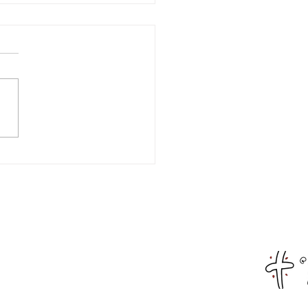
λλων Ευπαλίου
oRace: Με νίκη
κλήρωσε τον πρώτο
 του πρωταθλήματος
Αρχική
Live Streaming
Αιτωλοακαρνανία