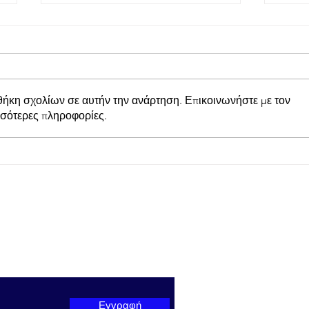
θήκη σχολίων σε αυτήν την ανάρτηση. Επικοινωνήστε με τον
σσότερες πληροφορίες.
Με νίκη και σκορ 1-4 επί της
Από
Ε.Σ. Γλυφάδας επικράτησε
Tihi
σήμερα ο Απόλλων
ολο
Ευπαλίου TihioRace
γύρο
ter μας
Εγγραφή