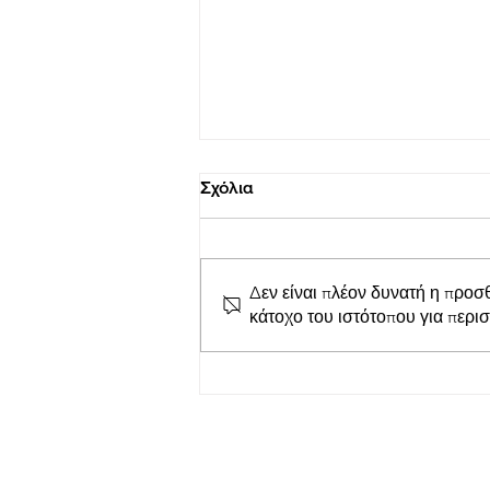
Σχόλια
Δεν είναι πλέον δυνατή η προσ
κάτοχο του ιστότοπου για περι
Απόλλων Ευπαλίου
TihioRace: Ισόπαλο με 0-0
έληξε το χθεσινό ντέρμπι
στο Δημοτικό γήπεδο
Μαλαμάτων