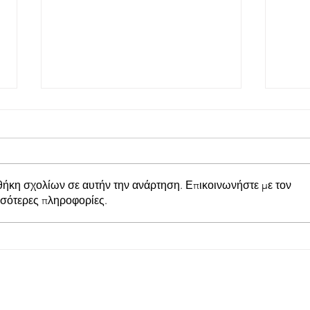
θήκη σχολίων σε αυτήν την ανάρτηση. Επικοινωνήστε με τον
σσότερες πληροφορίες.
Με νίκη και σκορ 1-4 επί της
Από
Ε.Σ. Γλυφάδας επικράτησε
Tihi
σήμερα ο Απόλλων
ολο
Ευπαλίου TihioRace
γύρο