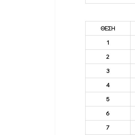
ΘΕΣΗ
1
2
3
4
5
6
7