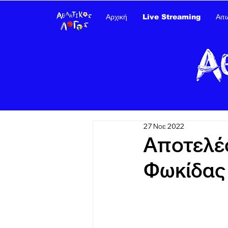
Αρχική
Live Streaming
Αιτ
27 Νοε 2022
Αποτελέ
Φωκίδας