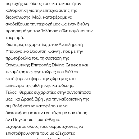
περιοχής και όλους τους κατοίκους ήταν 
καθοριστική για την επιτυχία αυτής της 
διοργάνωσης. Μαζί, καταφέραμε να 
αναδείξουμε την περιοχή μας ως έναν διεθνή 
προορισμό για τον θαλάσσιο αθλητισμό και τον 
τουρισμό.
Ιδιαίτερες ευχαριστίες ,στον Αναπληρωτή 
Υπουργό ,κο Βρούτση Ιωάννη , που με την 
πρωτοβουλία του, τη σύσταση της 
Οργανωτικής Επιτροπής Diving Greece και 
τις αμέτρητες εργατοώρες που διέθεσε, 
κατάφερε να φέρει την χώρα μας στο 
επίκεντρο της αθλητικής κατάδυσης.
Τέλος , θερμές ευχαριστίες στην συντοπίτισσά 
μας , κα Δρακά Βιβή , για την καθοριστική της 
συμβολή στο να καταφέρουμε να 
διεκδικήσουμε και να επιτύχουμε σαν τόπος 
ένα Παγκόσμιο Πρωτάθλημα.
Εύχομαι σε όλους τους συμμετέχοντες να 
επιστρέψουν σπίτι τους με αξέχαστες 