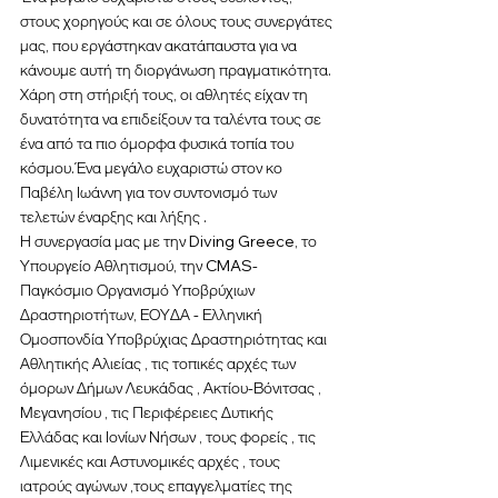
στους χορηγούς και σε όλους τους συνεργάτες 
μας, που εργάστηκαν ακατάπαυστα για να 
κάνουμε αυτή τη διοργάνωση πραγματικότητα. 
Χάρη στη στήριξή τους, οι αθλητές είχαν τη 
δυνατότητα να επιδείξουν τα ταλέντα τους σε 
ένα από τα πιο όμορφα φυσικά τοπία του 
κόσμου.Ένα μεγάλο ευχαριστώ στον κο 
Παβέλη Ιωάννη για τον συντονισμό των 
τελετών έναρξης και λήξης .
Η συνεργασία μας με την Diving Greece, το 
Υπουργείο Αθλητισμού, την CMAS- 
Παγκόσμιο Οργανισμό Υποβρύχιων 
Δραστηριοτήτων, ΕΟΥΔΑ - Ελληνική 
Ομοσπονδία Υποβρύχιας Δραστηριότητας και 
Αθλητικής Αλιείας , τις τοπικές αρχές των 
όμορων Δήμων Λευκάδας , Ακτίου-Βόνιτσας , 
Μεγανησίου , τις Περιφέρειες Δυτικής 
Ελλάδας και Ιονίων Νήσων , τους φορείς , τις 
Λιμενικές και Αστυνομικές αρχές , τους 
ιατρούς αγώνων ,τους επαγγελματίες της 