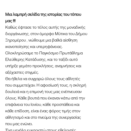
Μια λαμπρή σελίδα της ιστορίας του τόπου 
μας !!!
Καθώς έφτασε το τέλος αυτής της μοναδικής 
διοργάνωσης, στον όμορφο Μύτικα του Δήμου 
Ξηρομέρου , νιώθουμε μια βαθιά αίσθηση 
ικανοποίησης και υπερηφάνειας. 
Ολοκληρώσαμε το Παγκόσμιο Πρωτάθλημα 
Ελεύθερης Κατάδυσης, και το ταξίδι αυτό 
υπήρξε γεμάτο προκλήσεις, αναμνήσεις και 
αξέχαστες στιγμές.
Θα ήθελα να συγχαρώ όλους τους αθλητές 
που συμμετείχαν. Η αφοσίωσή τους, η σκληρή 
δουλειά και η επιμονή τους μας ενέπνευσαν 
όλους. Κάθε βουτιά που έκαναν κάτω από την 
επιφάνεια του Ιονίου, κάθε προσπάθεια και 
κάθε επίδοση, είναι ένας φόρος τιμής στον 
αθλητισμό και στο πνεύμα της συνεργασίας 
που μας ενώνει.
Ένα μεγάλο ευχαριστώ στους εθελοντές, 