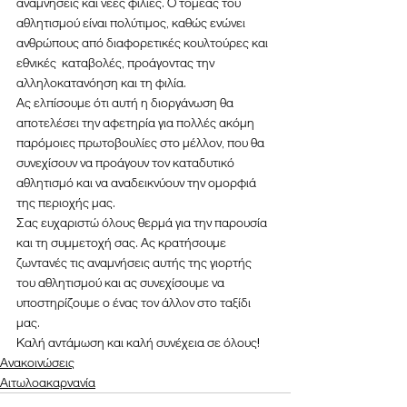
αναμνήσεις και νέες φιλίες. Ο τομέας του 
αθλητισμού είναι πολύτιμος, καθώς ενώνει 
ανθρώπους από διαφορετικές κουλτούρες και 
εθνικές  καταβολές, προάγοντας την 
αλληλοκατανόηση και τη φιλία.
Ας ελπίσουμε ότι αυτή η διοργάνωση θα 
αποτελέσει την αφετηρία για πολλές ακόμη 
παρόμοιες πρωτοβουλίες στο μέλλον, που θα 
συνεχίσουν να προάγουν τον καταδυτικό 
αθλητισμό και να αναδεικνύουν την ομορφιά 
της περιοχής μας.
Σας ευχαριστώ όλους θερμά για την παρουσία 
και τη συμμετοχή σας. Ας κρατήσουμε 
ζωντανές τις αναμνήσεις αυτής της γιορτής 
του αθλητισμού και ας συνεχίσουμε να 
υποστηρίζουμε ο ένας τον άλλον στο ταξίδι 
μας.
Καλή αντάμωση και καλή συνέχεια σε όλους!
Ανακοινώσεις
Αιτωλοακαρνανία