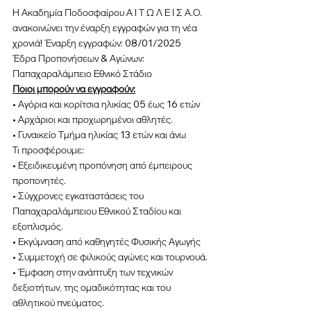
Η Ακαδημία Ποδοσφαίρου Α Ι Τ Ω Λ Ε Ι Σ Α.Ο. 
ανακοινώνει την έναρξη εγγραφών για τη νέα 
χρονιά! Έναρξη εγγραφών: 08/01/2025
Έδρα Προπονήσεων & Αγώνων: 
Παπαχαραλάμπειο Εθνικό Στάδιο
Ποιοι μπορούν να εγγραφούν:
• Αγόρια και κορίτσια ηλικίας 05 έως 16 ετών
• Αρχάριοι και προχωρημένοι αθλητές.
• Γυναικείο Τμήμα ηλικίας 13 ετών και άνω
Τι προσφέρουμε:
• Εξειδικευμένη προπόνηση από έμπειρους 
προπονητές.
• Σύγχρονες εγκαταστάσεις του 
Παπαχαραλάμπειου Εθνικού Σταδίου και
εξοπλισμός.
• Εκγύμναση από καθηγητές Φυσικής Αγωγής
• Συμμετοχή σε φιλικούς αγώνες και τουρνουά.
• Έμφαση στην ανάπτυξη των τεχνικών 
δεξιοτήτων, της ομαδικότητας και του 
αθλητικού πνεύματος.