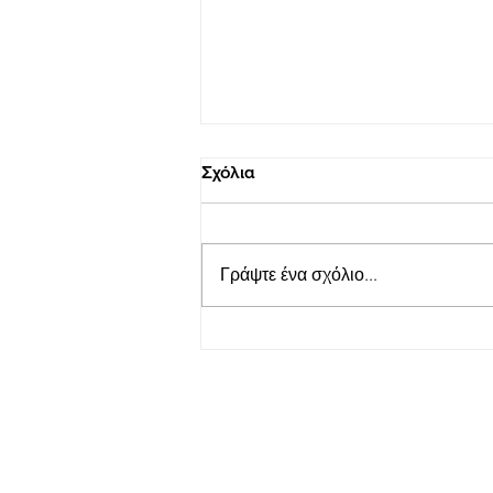
Σχόλια
Γράψτε ένα σχόλιο...
LepantoRunners Σύλλογος
δρομέων Ναυπάκτου: Κοπή
της Πρωτοχρονιάτικης
Βασιλόπιτας του Συλλόγου
Εγγραφείτε στο Newslet