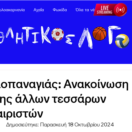
ωλοακαρνανία
Αχαΐα
Φωκίδα
Όλα τα νέα
Διαφήμιση
ιοπαναγιάς: Ανακοίνωση
ης άλλων τεσσάρων
ιριστών
Δημοσιεύτηκε: Παρασκευή 18 Οκτωβρίου 2024