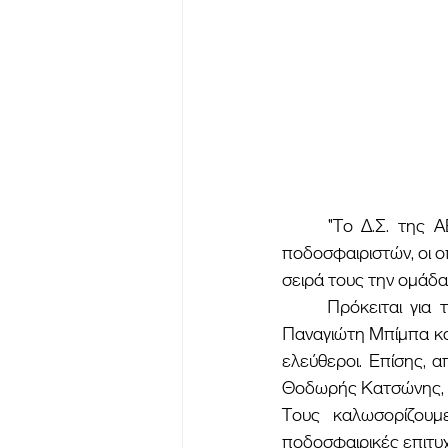
	"Το Δ.Σ. της ΑΕ Παλαιοπαναγιάς ανακοινώνει σήμερα την απόκτηση τεσσάρων ακόμη 
ποδοσφαιριστών, οι ο
σειρά τους την ομάδα
	Πρόκειται για τον 34χρονο αμυντικό Γιώργο Λαουρδέκη, τον 33χρονο τερματοφύλακα 
Παναγιώτη Μπίμπα κα
ελεύθεροι. Επίσης, 
Θοδωρής Κατσώνης, ο
Τους καλωσορίζουμ
ποδοσφαιρικές επιτυχ