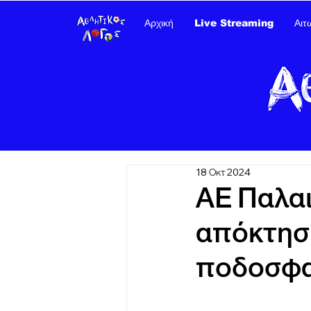
Αρχική
Live Streaming
Αιτ
18 Οκτ 2024
ΑΕ Παλα
απόκτησ
ποδοσφα