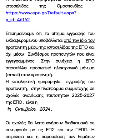
ιστοσελίδας της Ομοσπονδίας : 
https://www.epo.gr/Default.aspx?
a_id=46162
.
Επισημαίνουμε ότι, το αίτημα εγγραφής του 
ενδιαφερόμενου υποβάλλεται 
από τον ίδιο τον 
προπονητή μέσω της ιστοσελίδας της ΕΠΟ
 και 
όχι μέσω  Συνδέσμου προπονητών που είναι 
εγγεγραμμένος. Στην συνέχεια η ΕΠΟ 
αποστέλλει προσωπικό ηλεκτρονικό μήνυμα 
(email) στον προπονητή.
Η καταληκτική ημερομηνία  εγγραφής του 
προπονητή,  στην πλατφόρμα συμμετοχής σε 
σχολές ανανέωσης ταυτοτήτων 2025-2027 
της ΕΠΟ ,  είναι η  
 1η    Οκτωβρίου    2024 .
Οι σχολές θα λειτουργήσουν διαδικτυακά σε 
συνεργασία με τις ΕΠΣ και την ΠΕΠΠ. Η 
επιμέλεια και η παρουσίαση των θεμάτων 