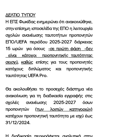
ΔΕΛΤΙΟ  ΤΥΠΟΥ
Η ΕΠΣ Φωκίδας ενημερώνει ότι ανακοινώθηκε, 
στην επίσημη ιστοσελίδα της ΕΠΟ η λειτουργία 
σχολών ανανέωσης ταυτοτήτων προπονητών 
ΕΠΟ/UEFA περιόδου 2025-2027 διάρκειας 
15 ωρών  για όσους  
-σε πρώτη φάση  -δεν 
 είναι  κάτοχοι  προπονητικής ταυτότητας 
σεισχύ
, 
καθώς
 επίσης για τους προπονητές 
κατόχους διπλώματος και προπονητικής 
ταυτότητας UEFA Pro.
Θα ακολουθήσει το προσεχές διάστημα νέα 
ανακοίνωση για τη διαδικασία εγγραφής στις 
σχολές ανανέωσης 2025-2027 όσων 
προπονητών 
(των λοιπών κατηγοριών)
κατέχουν προπονητική ταυτότητα με ισχύ έως 
31/12/2024.
Η διαδικασία περιγράφεται αναλυτικά στην 