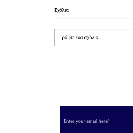
Σχόλια
Γράψτε ένα σχόλιο...
LepantoRunners Σύλλογος
δρομέων Ναυπάκτου: Κοπή
της Πρωτοχρονιάτικης
Βασιλόπιτας του Συλλόγου
Εγγραφείτε στο Newslet