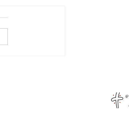
χαραλάμπειο Εθνικό
ιο Ναυπάκτου:
ματοποιήθηκε η
λωση κοπής της
οχρονιάτικης πίτας
Αρχική
α του Αναπληρωτή
Live Streaming
ργού Παιδείας,
κευμάτων και
Αιτωλοακαρνανία
τισμού κ.Ιωάννη
ύτση
Αχαΐα