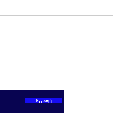
Προμηθέας Χάλκειας:
Παπα
Κέρδισε με 1-0 τον Άρη
Στάδ
Αιτωλικού στο Γήπεδο
Πραγ
Γαβρολίμνης
εκδή
Πρωτ
παρουσί
ter μας
Υπου
Θρησ
Αθλη
Βρο
Εγγραφή