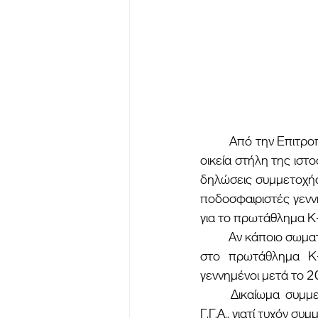
	Από την Επιτροπή Πρωταθλήματος της Ενώσεως, ανακοινώνεται ότι έχουν αναρτηθεί στην 
οικεία στήλη της ι
δηλώσεις συμμετοχής
ποδοσφαιριστές γενν
για το πρωτάθλημα Κ
	Αν κάποιο σωματείο δηλώσει συμμετοχή στο πρωτάθλημα Κ-16 και δεν δηλώσει συμμετοχή 
στο πρωτάθλημα Κ-1
γεννημένοι μετά το 2
	Δικαίωμα συμμετοχής έχουν τα σωματεία τα οποία είναι εγγεγραμμένα στο μητρώο της 
Γ.Γ.Α., γιατί τυχόν 