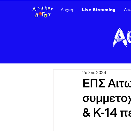
Αρχική
Live Streaming
Αιτ
26 Σεπ 2024
ΕΠΣ Αιτ
συμμετοχ
& Κ-14 