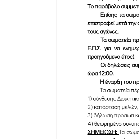
Το παράβολο συμμετο
	Επίσης τα σωματεία υποχρεούνται στην καταβολή εγγύησης ύψους 200 ευρώ, η οποία θα 
επιστραφεί μετά την
τους αγώνες.
	Τα σωματεία πριν καταβάλουν το ποσό της εγγύησης, να επικοινωνούν με τα γραφεία της 
Ε.Π.Σ. για να ενημ
προηγούμενο έτος).
	Οι δηλώσεις συμμετοχής θα γίνουν δεκτές μέχρι την ΠΕΜΠΤΗ 17 ΟΚΤΩΒΡΙΟΥ 2024 και 
ώρα 12:00.
	Η έναρξη του 
	Τα σωματεία π
1) σύνθεσης Διοικητι
2) κατάσταση μελών,
3) δήλωση προσωπικώ
4) θεωρημένο συνυποσ
ΣΗΜΕΙΩΣΗ: 
Τα σωμα