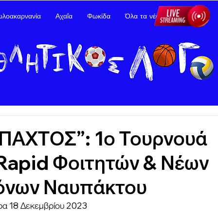
ωλοακαρνανία
Αχαΐα
Φωκίδα
Όλα τα νέα
Διαφήμιση
ΠΑΧΤΟΣ”: 1ο Τουρνουά
 Rapid Φοιτητών & Νέων
όνων Ναυπάκτου
ρα 18 Δεκεμβρίου 2023