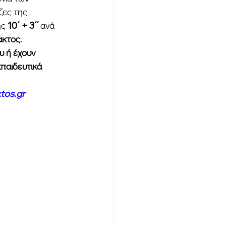
ες της .
ς 
10΄ + 3΄΄
 ανά 
κτος.
 ή έχουν 
παιδευτικά 
tos.gr