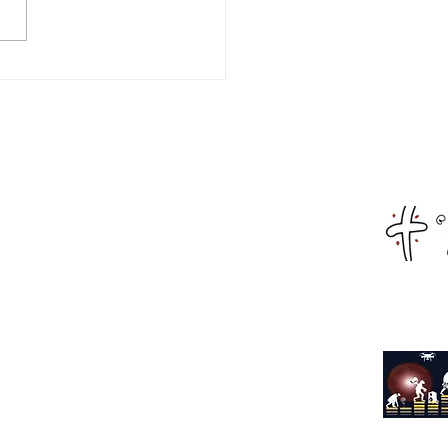
χαραλάμπειο Εθνικό
ιο Ναυπάκτου:
ματοποιήθηκε η
λωση κοπής της
οχρονιάτικης πίτας
Αρχική
α του Αναπληρωτή
Live Streaming
ργού Παιδείας,
κευμάτων και
Αιτωλοακαρνανία
τισμού κ.Ιωάννη
ύτση
Αχαΐα
Φωκίδα
Όλα τα νέα
Διαφήμιση