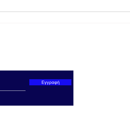
Προμηθέας Χάλκειας:
Παπα
Κέρδισε με 1-0 τον Άρη
Στάδ
Αιτωλικού στο Γήπεδο
Πραγ
Γαβρολίμνης
εκδή
Πρωτ
παρουσί
ter μας
Υπου
Θρησ
Αθλη
Βρο
Εγγραφή