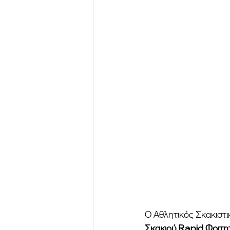
Ο Αθλητικός Σκακιστ
Σκακιού Rapid Φοιτη