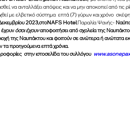
θεί, να ανταλλάξει απόψεις και να μην αποκοπεί από τις ρίζ
χθεί με ελβετικό σύστημα  επτά (7) γύρων και χρόνο  σκέψη
 Δεκεμβρίου 2023,στοNAFS Hotel
,Παραλία Ψανής- 
Ναύπα
 έχουν 
όσοι έχουν 
αποφοιτήσει από σχολεία της Ναυπάκτου
ιοχή της Ναυπάκτου και φοιτούν σε ανώτερα ή ανώτατα εκ
ν τα προηγούμενα επτά χρόνια.
ροφορίες  στην ιστοσελίδα του συλλόγου  
www.asonepax