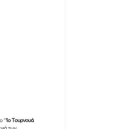
 ‘’
1ο Τουρνουά 
ενιά των 