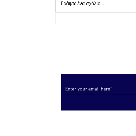
Γράψτε ένα σχόλιο...
LepantoRunners Σύλλογος
δρομέων Ναυπάκτου: Κοπή
της Πρωτοχρονιάτικης
Βασιλόπιτας του Συλλόγου
Εγγραφείτε στο Newslet