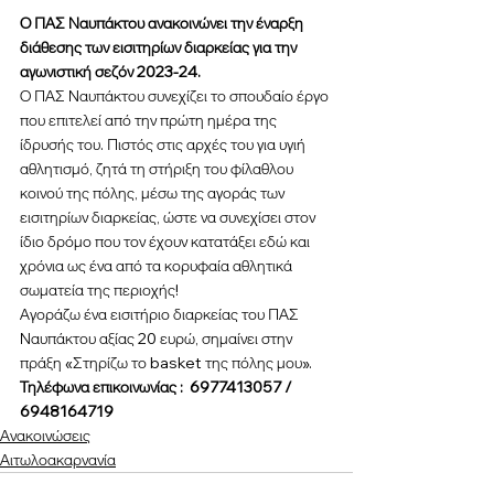
Ο ΠΑΣ Ναυπάκτου ανακοινώνει την έναρξη 
διάθεσης των εισιτηρίων διαρκείας για την 
αγωνιστική σεζόν 2023-24.
Ο ΠΑΣ Ναυπάκτου συνεχίζει το σπουδαίο έργο 
που επιτελεί από την πρώτη ημέρα της 
ίδρυσής του. Πιστός στις αρχές του για υγιή 
αθλητισμό, ζητά τη στήριξη του φίλαθλου 
κοινού της πόλης, μέσω της αγοράς των 
εισιτηρίων διαρκείας, ώστε να συνεχίσει στον 
ίδιο δρόμο που τον έχουν κατατάξει εδώ και 
χρόνια ως ένα από τα κορυφαία αθλητικά 
σωματεία της περιοχής!
Αγοράζω ένα εισιτήριο διαρκείας του ΠΑΣ 
Ναυπάκτου αξίας 20 ευρώ, σημαίνει στην 
πράξη «Στηρίζω το basket της πόλης μου».
Τηλέφωνα επικοινωνίας :  6977413057 / 
6948164719
Ανακοινώσεις
Αιτωλοακαρνανία