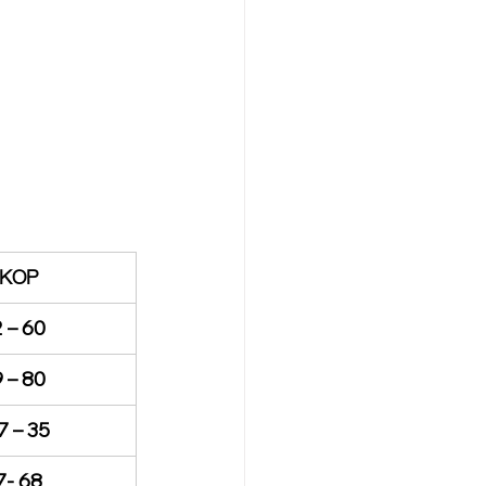
ΚΟΡ
 – 60
 – 80
7 – 35
7- 68