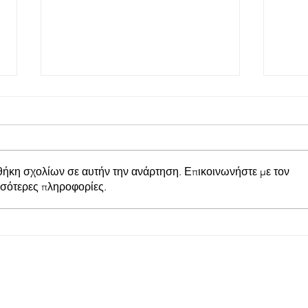
θήκη σχολίων σε αυτήν την ανάρτηση. Επικοινωνήστε με τον
σσότερες πληροφορίες.
Προμηθέας Χάλκειας:
Παπα
Κέρδισε με 1-0 τον Άρη
Στάδ
Αιτωλικού στο Γήπεδο
Πραγ
Γαβρολίμνης
εκδή
Πρωτ
παρουσί
Υπου