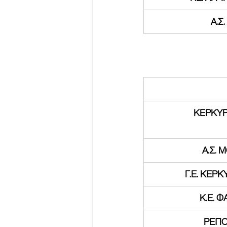
Α.Σ
ΚΕΡΚΥΡΑ
Α.Σ. 
Γ.Ε. ΚΕΡ
Κ.Ε. Φ
ΡΕΠΟ