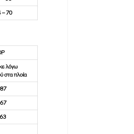
 – 70
ΟΡ
κε λόγω 
ύ στα πλοία
 87
 67
 63