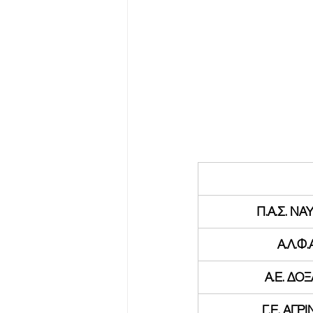
Π.Α.Σ. Ν
Α.Λ.Φ.
Α.Ε. ΔΟΞ
Γ.Ε. ΑΓΡ