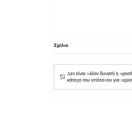
Σχόλια
Δεν είναι πλέον δυνατή η προσ
κάτοχο του ιστότοπου για περι
LepantoRunners Σύλλογος
δρομέων Ναυπάκτου: Κοπή
της Πρωτοχρονιάτικης
Βασιλόπιτας του Συλλόγου