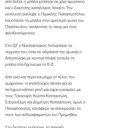
από δεξιά, η μπάλα χτύπησε σε χέρι αμυντικού 
και ο διαιτητής καταλόγισε πέναλτι. Την 
εκτέλεση ανέλαβε ο Περικλής Παπαποστόλου 
και έστειλε τη μπάλα στην αριστερή γωνία του 
Πανόπουλου, ανοίγοντας το σκορ για τους 
φιλοξενούμενους.
Στο 22′ ο Ναυπακτιακός διπλασίασε τα 
τέρματα του, όταν σε αδράνεια της άμυνας ο 
Αποστολάκι με κοντινό πλασέ έστειλε τη 
μπάλα στα δίχτυα για το 0-2.
Από εκεί και πέρα και μέχρι το τέλος του 
ημιχρόνου, οι γηπεδούχοι πίεσαν για να 
πετύχουν κάποιο γκολ και είχαν ευκαιρίες με 
τους Τσεκούρα, Κώστα Κατσαντώνη, 
Σατρατζέμη και Δημήτρη Κατσαντώνη, όμως ο 
Παναγόπουλος κατάφερε να αποκρούσει τα 
σουτ των ποδοσφαιριστών του Προμηθέα.
Στο δεύτερο ημίχρονο, το παιχνίδι 