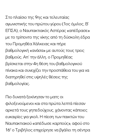
Στο πλαίσιο της 9ης και τελευταίας 
αγωνιστικής του πρώτου γύρου (1ος όμιλος, Β’ 
ΕΠΣΑ), ο Ναυπακτιακός Αστέρας «απέδρασε» 
με το τρίποντο της νίκης από τη δύσκολη έδρα 
του Προμηθέα Χάλκειας και πήρε 
βαθμολογική «ανάσα» με αυτούς τους τρεις 
βαθμούς. Απ’ την άλλη, ο Προμηθέας 
βρίσκεται στην 4η θέση του βαθμολογικού 
πίνακα και συνεχίζει την προσπάθεια του για να 
διατηρηθεί στις υψηλές θέσεις της 
βαθμολογίας.
Πιο δυνατά ξεκίνησαν το ματς οι 
φιλοξενούμενοι και στα πρώτα λεπτά πίεσαν 
αρκετά τους γηπεδούχους, χάνοντας κάποιες 
ευκαιρίες για γκολ. Η πίεση των παικτών του 
Ναυπακτιακού «απέδωσε καρπούς», αφού στο 
16′ ο Τριβήλος επιχείρησε να βγάλει τη σέντρα 