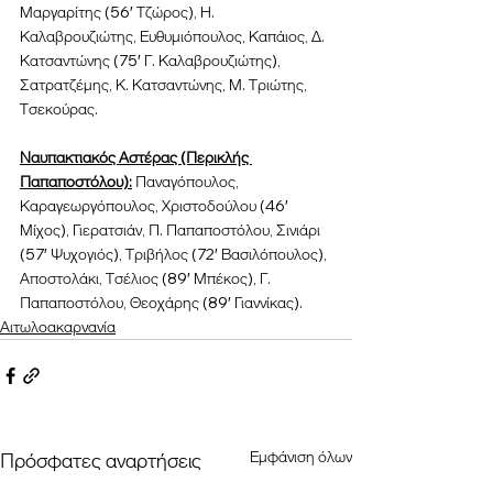
Μαργαρίτης (56′ Τζώρος), Η. 
Καλαβρουζιώτης, Ευθυμιόπουλος, Καπάιος, Δ. 
Κατσαντώνης (75′ Γ. Καλαβρουζιώτης), 
Σατρατζέμης, Κ. Κατσαντώνης, Μ. Τριώτης, 
Τσεκούρας.
Ναυπακτιακός Αστέρας (Περικλής 
Παπαποστόλου):
 Παναγόπουλος, 
Καραγεωργόπουλος, Χριστοδούλου (46′ 
Μίχος), Γιερατσιάν, Π. Παπαποστόλου, Σινιάρι 
(57′ Ψυχογιός), Τριβήλος (72′ Βασιλόπουλος), 
Αποστολάκι, Τσέλιος (89′ Μπέκος), Γ. 
Παπαποστόλου, Θεοχάρης (89′ Γιαννίκας).
Αιτωλοακαρνανία
Εμφάνιση όλων
Πρόσφατες αναρτήσεις