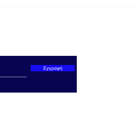
Προμηθέας Χάλκειας:
Παπα
Κέρδισε με 1-0 τον Άρη
Στάδ
Αιτωλικού στο Γήπεδο
Πραγ
Γαβρολίμνης
εκδή
Πρωτ
παρουσί
ter μας
Υπου
Θρησ
Αθλη
Βρο
Εγγραφή