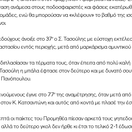
νταση ανάμεσα στους ποδοσφαιριστές και φάσεις εκατέρωθ
ο ομάδες, ενώ θα μπορούσαν να «κλέψουν» το βαθμό της ισ
οι.
εδούχους άνοιξε στο 37′ ο Σ. Τασούλης με εύστοχη εκτέλεση
ναστασίου εντός περιοχής, μετά από μαρκάρισμα αμυντικο
ι διπλασίασαν τα τέρματα τους, όταν έπειτα από πολύ καλή
. Τασούλη η μπάλα έφτασε στον δεύτερο και με δυνατό σουτ
υ Πανόπουλου.
ξενούμενους έγινε στο 77′ της αναμέτρησης, όταν μετά απ
τον Κ. Κατσαντώνη και αυτός από κοντά με πλασέ την έστ
πτά οι παίκτες του Προμηθέα πίεσαν αρκετά τους γηπεδού
αλλά το δεύτερο γκολ δεν ήρθε κι έτσι το τελικό 2-1 έδω