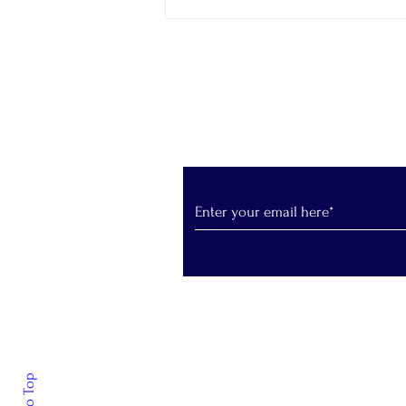
LepantoRunners Σύλλογος
δρομέων Ναυπάκτου: Κοπή
της Πρωτοχρονιάτικης
Βασιλόπιτας του Συλλόγου
Εγγραφείτε στο Newslet