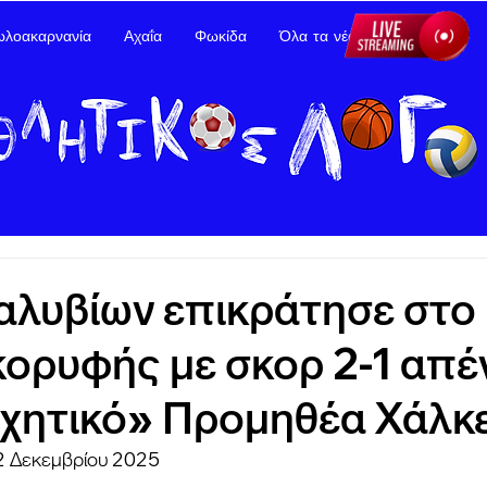
ωλοακαρνανία
Αχαΐα
Φωκίδα
Όλα τα νέα
Διαφήμιση
αλυβίων επικράτησε στο
κορυφής με σκορ 2-1 απέ
χητικό» Προμηθέα Χάλκ
 2 Δεκεμβρίου 2025