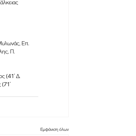
άλκειας 
Μυλωνάς, Επ. 
ης, Π. 
 (41΄ Δ. 
(71΄ 
Εμφάνιση όλων