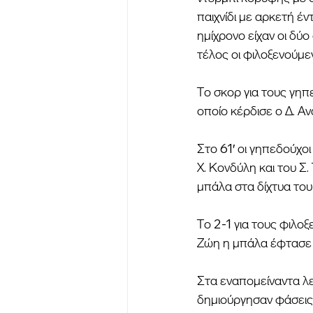
παιχνίδι με αρκετή έ
ημίχρονο είχαν οι δύ
τέλος οι φιλοξενούμεν
Το σκορ για τους γηπ
οποίο κέρδισε ο Δ. Α
Στο 61′ οι γηπεδούχο
Χ. Κονδύλη και του Σ
μπάλα στα δίχτυα το
Το 2-1 για τους φιλο
Ζώη η μπάλα έφτασε σ
Στα εναπομείναντα λε
δημιούργησαν φάσεις 