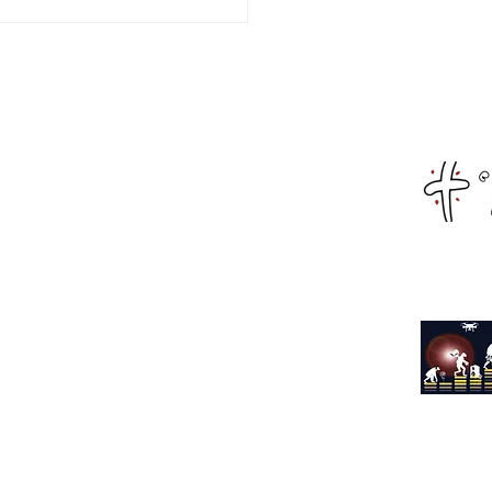
χαραλάμπειο Εθνικό
ιο Ναυπάκτου:
ματοποιήθηκε η
λωση κοπής της
οχρονιάτικης πίτας
Αρχική
α του Αναπληρωτή
Live Streaming
ργού Παιδείας,
κευμάτων και
Αιτωλοακαρνανία
τισμού κ.Ιωάννη
ύτση
Αχαΐα
Φωκίδα
Όλα τα νέα
Διαφήμιση
Επικοινωνία