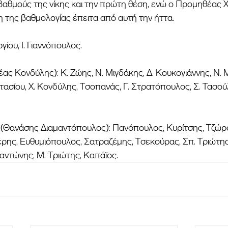
βαθμούς της νίκης και την πρώτη θέση, ενώ ο Προμηθέας Χ
 της βαθμολογίας έπειτα από αυτή την ήττα.
γίου, Ι. Γιαννόπουλος.
ς Κονδύλης): Κ. Ζώης, Ν. Μιγδάκης, Δ. Κουκογιάννης, Ν. 
ασίου, Χ. Κονδύλης, Τσοπανάς, Γ. Στρατόπουλος, Σ. Τασούλ
(Θανάσης Διαμαντόπουλος): Πανόπουλος, Κυρίτσης, Τζώρος
ης, Ευθυμιόπουλος, Σατραζέμης, Τσεκούρας, Σπ. Τριώτης 
αντώνης, Μ. Τριώτης, Καπάϊος.