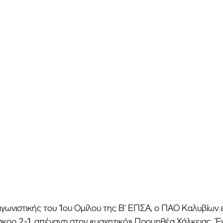
αγωνιστικής του 1ου Ομίλου της Β’ ΕΠΣΑ, ο ΠΑΟ Καλυβίων 
κορ 2-1, απέναντι στον «μαχητικό» Προμηθέα Χάλκειας. Έ