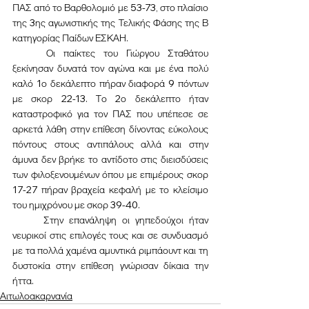
ΠΑΣ από το Βαρθολομιό με 53-73, στο πλαίσιο 
της 3ης αγωνιστικής της Τελικής Φάσης της Β 
κατηγορίας Παίδων ΕΣΚΑΗ.
	Οι παίκτες του Γιώργου Σταθάτου 
ξεκίνησαν δυνατά τον αγώνα και με ένα πολύ 
καλό 1ο δεκάλεπτο πήραν διαφορά 9 πόντων 
με σκορ 22-13. Το 2ο δεκάλεπτο ήταν 
καταστροφικό για τον ΠΑΣ που υπέπεσε σε 
αρκετά λάθη στην επίθεση δίνοντας εύκολους 
πόντους στους αντιπάλους αλλά και στην 
άμυνα δεν βρήκε το αντίδοτο στις διεισδύσεις 
των φιλοξενουμένων όπου με επιμέρους σκορ 
17-27 πήραν βραχεία κεφαλή με το κλείσιμο 
του ημιχρόνου με σκορ 39-40.
	Στην επανάληψη οι γηπεδούχοι ήταν 
νευρικοί στις επιλογές τους και σε συνδυασμό 
με τα πολλά χαμένα αμυντικά ριμπάουντ και τη 
δυστοκία στην επίθεση γνώρισαν δίκαια την 
ήττα.
Αιτωλοακαρνανία