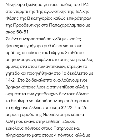
Νικηφόρο ξεκίνημα για τους παίδες του ΠΑΣ 
στο ντέρμπι της 1ης αγωνιστικής της Τελικής 
Φάσης της Β κατηγορίας καθώς επικράτησαν 
της Προοδευτικής στο Παπαχαραλάμπειο με 
σκορ 58-51. 
Σε ένα συναρπαστικό παιχνίδι με ωραίες 
φάσεις και γρήγορο ρυθμό και για τις δύο 
ομάδες, οι παίκτες του Γιώργου Σταθάτου 
μπήκαν συγκεντρωμένοι στο ματς και με καλές 
άμυνες στα ατού των αντιπάλων, έτρεξαν το 
γήπεδο και προηγήθηκαν στο 1ο δεκάλεπτο με 
14-2.  Στο 2ο δεκάλεπτο οι φιλοξενούμενοι 
βρήκαν κάποιες λύσεις στην επίθεση αλλά η 
ωριμότητα των γηπεδούχων δεν τους έδωσε 
το δικαίωμα να πλησιάσουν περισσότερο και 
το ημίχρονο έκλεισε με σκορ 32-22. Στο 2ο 
μέρος η ομάδα της Ναυπάκτου με κάποια 
λάθη που έκανε στην επίθεση, έδωσε 
εύκολους πόντους στους Πατρινούς και 
πλησίασαν το ματς στους 4 πόντους, αλλά με 