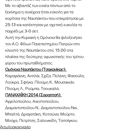
Με το αβαντάζ των εννέα πόντων από το 
ξεκίνημα η συνέχεια ήταν εύκολη για τα 
κορίτσια της Ναυπάκτου που επικράτησαν με 
25-13 και κατέκτησαν με σχετική ευκολία το 
παιχνίδι με 3-0 σετ.
Αυτή την Κυριακή η Ομόνοια θα φιλοξενήσει 
τον Α.Ο. Φίλων Πανεπιστημίου Πατρών στο 
κλειστό της Ναυπάκτου στις 15.00 στα 
πλαίσια της δεύτερης αγωνιστικής του τρίτου 
γύρου του πρωταθλήματος.
Ομόνοια Ναυπάκτου (Τσακανίκας): 
Καραγιάννη, Αντιλάι, Σχίζα, Πελέκη, Φασούλη, 
Λούκρα, Σφήκα, Πλούμη Κ., Μουσακιάν, 
Πλούμη Λ., Ρούμπα, Τσουκαλά.
ΠΑΝΑΧΑΪΚΗ 2014 (Σαραπτσή): 
Αγγελοπούλου, Ανεστοπούλου, 
Διαμαντοπούλου Ν., Διαμαντοπούλου Νικ., 
Μπαλτά, Δραγατάκη, Κοτσώνα, Μούρτο, 
Μούχα, Πετρίτση, Σαλονικίδη, Τσιτσίγκου.
Αιτωλοακαρνανία