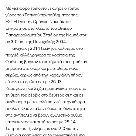
Με νικηφόρο τρίποντο ξεκίνησε ο τρίτος 
γύρος του Τοπικού πρωταθλήματος της 
ΕΣΠΕΠ για την Ομόνοια Ναυπάκτου. 
Επικράτησε στο κλειστό του Εθνικού 
Παπαχαραλαμπείου Σταδίου της Ναυπάκτου 
με 3-0 σετ της Παναχαϊκής 2014.
Η Παναχαϊκή 2014 ξεκίνησε καλύτερα στο 
παιχνίδι αλλά γρήγορα τα κορίτσια της 
Ομόνοιας βρήκαν τα πατήματά τους, μπήκαν 
μπροστά στο σκορ και με σταθερά καλό 
σέρβις, κυρίως από την Καραγιάννη πήραν 
εύκολα το πρώτο σετ με 25-13.
Καραγιάννη και Σχίζα πρωταγωνίστησαν από 
τη θέση του σέρβις στο δεύτερο σετ και σε 
συνδυασμό με το καλό παιχνίδι στην κόντρα 
μπάλα η Ομόνοια δεν έδωσε τη δυνατότητα 
στις αντίπαλες να βρουν αγωνιστικό ρυθμό 
κατακτώντας και αυτό το σετ με 25-14.
Το τρίτο σετ ξεκίνησε με ένα 9-0 για την 
Ομόνοια κρατώντας καλό αγωνιστικό τέμπο. 