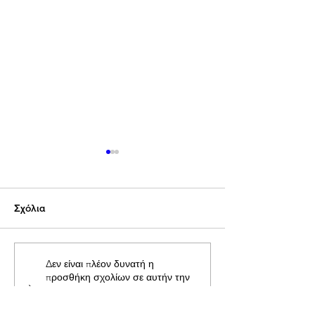
Σχόλια
Προμηθέας Χάλκειας:
Παπαχαραλάμπ
Δεν είναι πλέον δυνατή η
προσθήκη σχολίων σε αυτήν την
Κέρδισε με 1-0 τον Άρη
Εθνικό Στάδιο
ανάρτηση. Επικοινωνήστε με τον
Αιτωλικού στο Γήπεδο
Ναυπάκτου:
κάτοχο του ιστότοπου για
Γαβρολίμνης
Πραγματοποιήθ