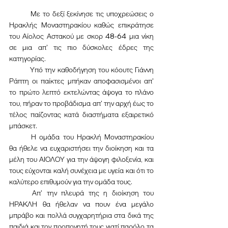
	Με το δεξί ξεκίνησε τις υποχρεώσεις ο 
Ηρακλής Μοναστηρακίου καθώς επικράτησε 
του Αίολος Αστακού με σκορ 48-64 μια νίκη 
σε μια απ' τις πιο δύσκολες έδρες της 
κατηγορίας.
	Υπό την καθοδήγηση του κόουτς Γιάννη 
Ράπτη οι παίκτες μπήκαν αποφασισμένοι απ' 
το πρώτο λεπτό εκτελώντας άψογα το πλάνο 
του, πήραν το προβάδισμα απ' την αρχή έως το 
τέλος παίζοντας κατά διαστήματα εξαιρετικό 
μπάσκετ.
	Η ομάδα του Ηρακλή Μοναστηρακίου 
θα ήθελε να ευχαριστήσει την διοίκηση και τα 
μέλη του ΑΙΟΛΟΥ για την άψογη φιλοξενία, και 
τους εύχονται καλή συνέχεια με υγεία και ότι το 
καλύτερο επιθυμούν για την ομάδα τους.
	Απ' την πλευρά της η διοίκηση του 
ΗΡΑΚΛΗ θα ήθελαν να πουν ένα μεγάλο 
μπράβο και πολλά συγχαρητήρια στα δικά της 
παιδιά και τον προπονητή τους γιατί παρόλο τα 