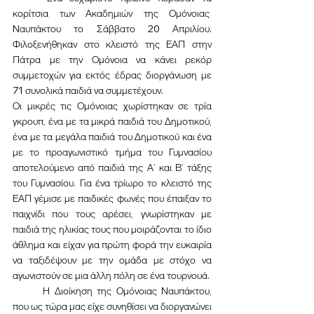
κορίτσια των Ακαδημιών της Ομόνοιας  
Ναυπάκτου το Σάββατο 20 Απριλίου. 
Φιλοξενήθηκαν στο κλειστό της ΕΑΠ στην 
Πάτρα με την Ομόνοια να κάνει ρεκόρ 
συμμετοχών για εκτός έδρας διοργάνωση με 
71 συνολικά παιδιά να συμμετέχουν.
Οι μικρές τις Ομόνοιας χωρίστηκαν σε τρία 
γκρουπ, ένα με τα μικρά παιδιά του Δημοτικού, 
ένα με τα μεγάλα παιδιά του Δημοτικού και ένα 
με το προαγωνιστικό τμήμα του Γυμνασίου 
αποτελούμενο από παιδιά της Α’ και Β’ τάξης 
του Γυμνασίου. Για ένα τρίωρο το κλειστό της 
ΕΑΠ γέμισε με παιδικές φωνές που έπαιξαν το 
παιχνίδι που τους αρέσει, γνωρίστηκαν με 
παιδιά της ηλικίας τους που μοιράζονται το ίδιο 
άθλημα και είχαν για πρώτη φορά την ευκαιρία 
να ταξιδέψουν με την ομάδα με στόχο να 
αγωνιστούν σε μια άλλη πόλη σε ένα τουρνουά.
	Η Διοίκηση της Ομόνοιας Ναυπάκτου, 
που ως τώρα μας είχε συνηθίσει να διοργανώνει 