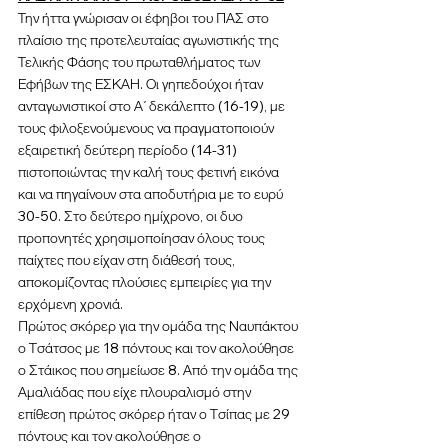
Την ήττα γνώρισαν οι έφηβοι του ΠΑΣ στο 
πλαίσιο της προτελευταίας αγωνιστικής της 
Τελικής Φάσης του πρωταθλήματος των 
Εφήβων της ΕΣΚΑΗ. Οι γηπεδούχοι ήταν 
ανταγωνιστικοί στο Α΄ δεκάλεπτο (16-19), με 
τους φιλοξενούμενους να πραγματοποιούν 
εξαιρετική δεύτερη περίοδο (14-31) 
πιστοποιώντας την καλή τους φετινή εικόνα 
και να πηγαίνουν στα αποδυτήρια με το ευρύ 
30-50. Στο δεύτερο ημίχρονο, οι δυο 
προπονητές χρησιμοποίησαν όλους τους 
παίχτες που είχαν στη διάθεσή τους, 
αποκομίζοντας πλούσιες εμπειρίες για την 
ερχόμενη χρονιά.
Πρώτος σκόρερ για την ομάδα της Ναυπάκτου 
ο Τσάτσος με 18 πόντους και τον ακολούθησε 
ο Στάικος που σημείωσε 8. Από την ομάδα της 
Αμαλιάδας που είχε πλουραλισμό στην 
επίθεση πρώτος σκόρερ ήταν ο Τσίπας με 29 
πόντους και τον ακολούθησε ο 