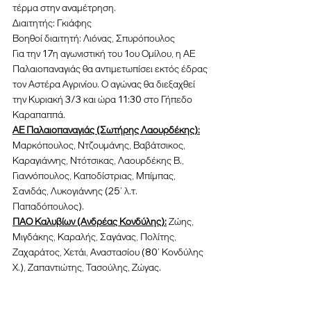
τέρμα στην αναμέτρηση.
Διαιτητής: Γκιάφης
Βοηθοί διαιτητή: Λιόνας, Σπυρόπουλος
Για την 17η αγωνιστική του 1ου Ομίλου, η ΑΕ 
Παλαιοπαναγιάς θα αντιμετωπίσει εκτός έδρας 
τον Αστέρα Αγρινίου. Ο αγώνας θα διεξαχθεί 
την Κυριακή 3/3 και ώρα 11:30 στο Γήπεδο 
Καραπαππά.
ΑΕ Παλαιοπαναγιάς (Σωτήρης Λαουρδέκης):
Μαρκόπουλος, Ντζουμάνης, Βαβάτσικος, 
Καραγιάννης, Ντότσικας, Λαουρδέκης Β., 
Γιαννόπουλος, Καποδίστριας, Μπίμπας, 
Σανιδάς, Λυκογιάννης (25’ λ.τ. 
Παπαδόπουλος).
ΠΑΟ Καλυβίων (Ανδρέας Κονδύλης):
 Ζώης, 
Μιγδάκης, Καραλής, Σαγάνας, Πολίτης, 
Ζαχαράτος, Χετάι, Αναστασίου (80’ Κονδύλης 
Χ.), Ζαπαντιώτης, Τασούλης, Ζώγας.