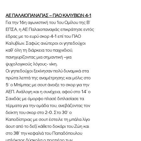
ΑΕ ΠΑΛΑΙΟΠΑΝΑΓΙΑΣ – ΠΑΟ ΚΑΛΥΒΙΩΝ 4-1
Για την 16η αγωνιστική του 1ου Ομίλου της Β’ 
ΕΠΣΑ, η ΑΕ Παλαιοπαναγιάς επικράτησε εντός 
έδρας με το ευρύ σκορ 4-1 επί του ΠΑΟ 
Καλυβίων. Σαφώς ανώτεροι οι γηπεδούχοι 
καθ’ όλη τη διάρκεια του παιχνιδιού, 
πανηγυρίζοντας μια σημαντική –για 
ψυχολογικούς λόγους- νίκη.
Οι γηπεδούχοι ξεκίνησαν πολύ δυναμικά στα 
πρώτα λεπτά της αναμέτρησης και μόλις στο 
5’ ο Μπίμπας με σουτ άνοιξε το σκορ για την 
ΑΕΠ. Ανάλογη και η συνέχεια, αφού στο 14’ ο 
Σανιδάς με όμορφο πλασέ διπλασίασε τα 
τέρματα για την ομάδα του, ανεβάζοντας τον 
δείκτη του σκορ στο 2-0. Στο 30’ ο 
Καποδίστριας με σουτ έστειλε τη μπάλα λίγο 
άουτ από το δεξί κάθετο δοκάρι του Ζώη και 
στο 38’ την κεφαλιά του Παπαδόπουλου 
μπλόκαρε δύσκολα ο πορτιέρο των 