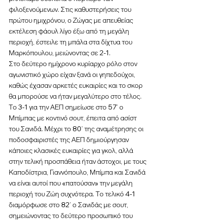
φιλοξενούμενων. Στις καθυστερήσεις του 
πρώτου ημιχρόνου, ο Ζώγας με απευθείας 
εκτέλεση φάουλ λίγο έξω από τη μεγάλη 
περιοχή, έστειλε τη μπάλα στα δίχτυα του 
Μαρκόπουλου, μειώνοντας σε 2-1.
Στο δεύτερο ημίχρονο κυρίαρχο ρόλο στον 
αγωνιστικό χώρο είχαν ξανά οι γηπεδούχοι, 
καθώς έχασαν αρκετές ευκαιρίες και το σκορ 
θα μπορούσε να ήταν μεγαλύτερο στο τέλος. 
Το 3-1 για την ΑΕΠ σημείωσε στο 57’ ο 
Μπίμπας με κοντινό σουτ, έπειτα από ασίστ 
του Σανιδά. Μέχρι το 80’ της αναμέτρησης οι 
ποδοσφαιριστές της ΑΕΠ δημιούργησαν 
κάποιες κλασικές ευκαιρίες για γκολ, αλλά 
στην τελική προσπάθεια ήταν άστοχοι, με τους 
Καποδίστρια, Γιαννόπουλο, Μπίμπα και Σανιδά 
να είναι αυτοί που «πατούσαν» την μεγάλη 
περιοχή του Ζώη συχνότερα. Το τελικό 4-1 
διαμόρφωσε στο 82’ ο Σανιδάς με σουτ, 
σημειώνοντας το δεύτερο προσωπικό του 