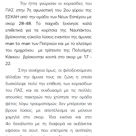
Την ήττα γνώρισαν οι κορασίδες του 
ΠΑΣ
 στην 7η αγωνιστική του 2ου γύρου της 
ΕΣΚΑΗ από την ομάδα των Νέων Εσπέρου
 με 
σκορ 28-48. Το παιχνίδι ξεκίνησε καλά 
επιθετικά για τα κορίτσια της Ναυπάκτου, 
βρίσκοντας εύκολα λύσεις εναντίον της άμυνας 
man to man των Πατρινών και με το κλείσιμο 
του ημιχρόνου  με τρίποντο της Πολυτίμης 
Κάκκου  βρίσκονταν κοντά στο σκορ με 17 - 
22. 
Στην συνέχεια όμως, οι φιλοξενούμενοι 
άλλαξαν την άμυνα τους σε ζώνη η οποία 
δυσκόλεψε πολύ την επίθεση των κορασίδων 
του ΠΑΣ, και σε συνδυασμό με τις πολλές 
απουσίες παικτριών που χτύπησε την ομάδα 
φέτος λόγω τραυματισμών, δεν μπόρεσαν να 
βρουν λύσεις, με αποτέλεσμα να μείνουν 
χαμηλά στο σκορ. Ίδια εικόνα και στο 
4ο δεκάλεπτο με τη διαφορά να αυξάνεται 
εφόσον τα σουτ, που επέτρεπε η αντίπαλη 