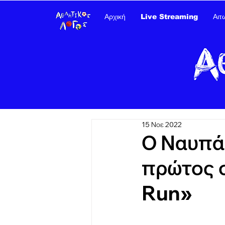
Αρχική
Live Streaming
Αιτ
15 Νοε 2022
Ο Ναυπά
πρώτος σ
Run»