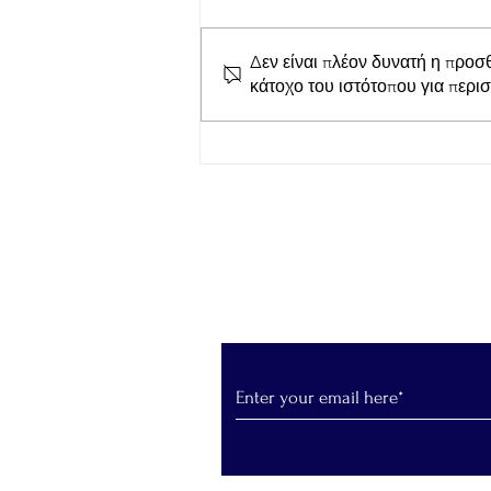
Δεν είναι πλέον δυνατή η προσ
κάτοχο του ιστότοπου για περι
LepantoRunners Σύλλογος
δρομέων Ναυπάκτου: Κοπή
της Πρωτοχρονιάτικης
Βασιλόπιτας του Συλλόγου
Εγγραφείτε στο Newslet