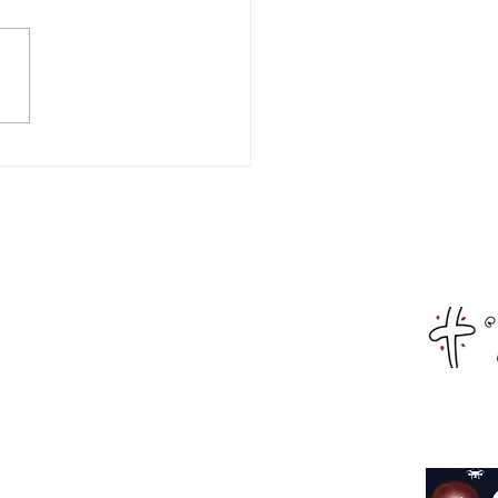
χαραλάμπειο Εθνικό
ιο Ναυπάκτου:
ματοποιήθηκε η
λωση κοπής της
οχρονιάτικης πίτας
α του Αναπληρωτή
Αρχική
ργού Παιδείας,
κευμάτων και
Live Streaming
τισμού κ.Ιωάννη
ύτση
Αιτωλοακαρνανία
Αχαΐα
Φωκίδα