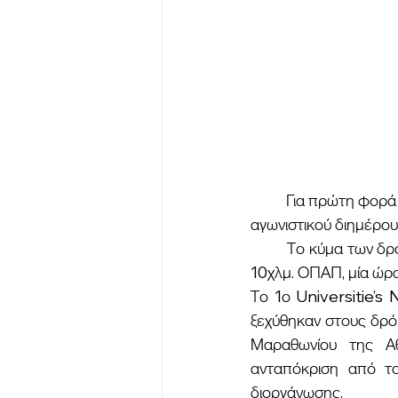
	Για πρώτη φορά στα χρονικά έγινε 10αρι αποκλειστικά για φοιτητές, στο πλαίσιο του 
αγωνιστικού διημέρου
	Το κύμα των δρομέων συνεχίστηκε το Σάββατο το απόγευμα, αφού μετά την εκκίνηση στα 
10χλμ. ΟΠΑΠ, μία ώρα
Το 1ο Universitie’s 
ξεχύθηκαν στους δρό
Μαραθωνίου της Αθ
ανταπόκριση από το
διοργάνωσης.