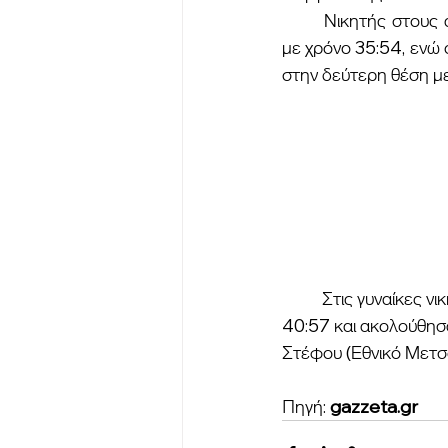
	Νικητής στους άνδρες ήταν ο Ναυπάκτιος Βασίλης Παπαδημητρίου (ΤΕΦΑΑ Κομοτηνής) 
με χρόνο 35:54, ενώ
στην δεύτερη θέση με
	Στις γυναίκες νικήτρια ήταν η Στεφανία Μπενάκη από το Ιόνιο Πανεπιστήμιο με χρόνο 
40:57 και ακολούθησα
Στέφου (Εθνικό Μετσό
Πηγή: 
gazzeta.gr