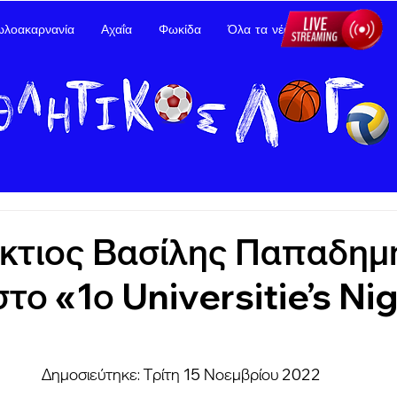
ωλοακαρνανία
Αχαΐα
Φωκίδα
Όλα τα νέα
Διαφήμιση
κτιος Βασίλης Παπαδημ
το «1ο Universitie’s Ni
Δημοσιεύτηκε: Τρίτη 15 Νοεμβρίου 2022