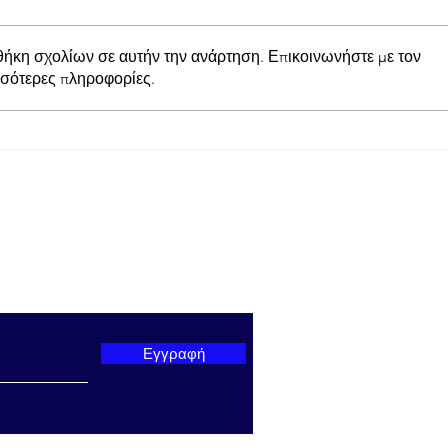
θήκη σχολίων σε αυτήν την ανάρτηση. Επικοινωνήστε με τον
σσότερες πληροφορίες.
Προμηθέας Χάλκειας:
Παπα
Κέρδισε με 1-0 τον Άρη
Στάδ
Αιτωλικού στο Γήπεδο
Πραγ
Γαβρολίμνης
εκδή
Πρωτ
παρουσί
Υπου
ter μας
Θρησ
Αθλη
Βρο
Εγγραφή