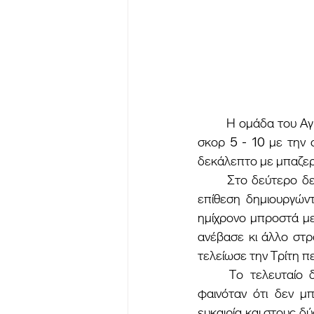
	Η ομάδα του Αγρινίου στην αρχή του πρώτου δεκαλεπτου προηγήθηκε επί του Ηρακλή με 
σκορ 5 - 10 με την 
δεκάλεπτο με μπαζερ
	Στο δεύτερο δεκάλεπτο οι παίκτες του Ηρακλή κατάφεραν να γυρίσουν την μπάλα στην 
επίθεση δημιουργών
ημίχρονο μπροστά με
ανέβασε κι άλλο στρ
τελείωσε την Τρίτη π
	Το τελευταίο δεκάλεπτο ήταν τυπικού χαρακτήρα καθώς η ομάδα του Παναιτωλικού 
φαινόταν ότι δεν μ
ευκαιρία και στους δ