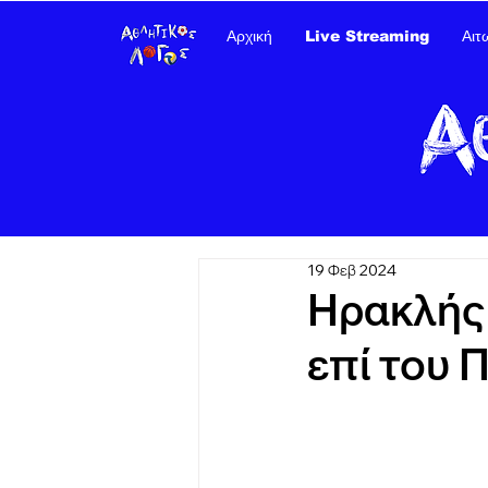
Αρχική
Live Streaming
Αιτ
19 Φεβ 2024
Ηρακλής
επί του 