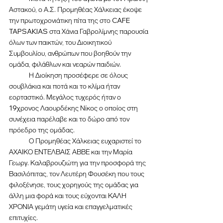
Αστακού, ο Α.Σ. Προμηθέας Χάλκειας έκοψε 
την πρωτοχρονιάτικη πίτα της στο CAFE 
TAPSAKIAS στα Χάνια Γαβρολίμνης παρουσία 
όλων των παικτών, του Διοικητικού 
Συμβουλίου, ανθρώπων που βοηθούν την 
ομάδα, φιλάθλων και νεαρών παιδιών.
Η Διοίκηση προσέφερε σε όλους 
σουβλάκια και ποτά και το κλίμα ήταν 
εορταστικό. Μεγάλος τυχερός ήταν ο 
19χρονος Λαουρδέκης Νίκος ο οποίος στη 
συνέχεια παρέλαβε και το δώρο από τον 
πρόεδρο της ομάδας.
	Ο Προμηθέας Χάλκειας ευχαριστεί το 
ΑΧΑΙΚΟ ΕΝΤΕΛΒΑΙΣ ΑΒΒΕ και την Μαρία 
Γεωργ. Καλαβρουζιώτη για την προσφορά της 
Βασιλόπιτας, τον Λευτέρη Φουσέκη που τους 
φιλοξένησε, τους χορηγούς της ομάδας για 
άλλη μια φορά και τους εύχονται ΚΑΛΗ 
ΧΡΟΝΙΑ γεμάτη υγεία και επαγγελματικές 
επιτυχίες.