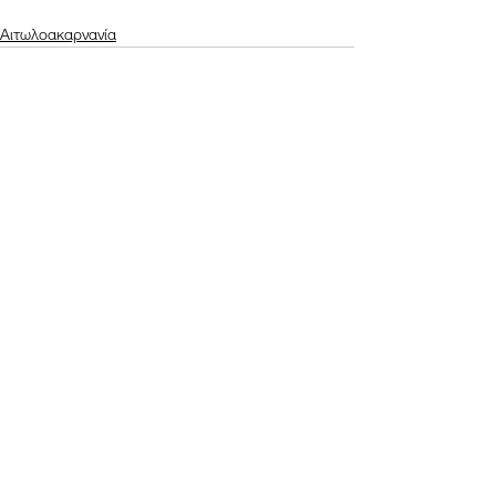
Αιτωλοακαρνανία
Εμφάνιση όλων
Πρόσφατες αναρτήσεις