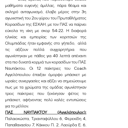
μαθήματα ευγενής άμιλλας, πάρα θέαμα και 
σκληρό ανταγωνισμό, έλαβε μέρος στην 3η 
αγωνιστική του 2ου γύρου του Πρωταθλήματος 
Κορασίδων της ΕΣΚΑΗ, με τον ΠΑΣ να παίρνει 
εύκολα τη νίκη με σκορ 54-22. Η διαφορά 
ηλικίας και εμπειρίας των κοριτσιών της 
Ολυμπιάδας ήταν εμφανής στο γήπεδο,  αλλά 
τις αξίζουν πολλά συγχαρητήρια που 
αγωνίστηκαν με πάθος για 40 λεπτά απέναντι 
στα πιο δυνατά κορμιά των κορασίδων του ΠΑΣ 
Ναυπάκτου. Οι 12 παίκτριες του Coach 
Αγγελόπουλου έπαιξαν όμορφο μπάσκετ με 
ωραίες συνεργασίες και αξίζει να σημειώσουμε 
πως με τα χρώματα της ομάδας αγωνίστηκαν 
τρεις παίκτριες που ξεκίνησαν φέτος το 
μπάσκετ, αφήνοντας πολύ καλές εντυπώσεις 
για το μέλλον.  
ΠΑΣ ΝΑΥΠΑΚΤΟΥ (Αγγελόπουλος):
Παλαιοκώστα, Τριανταφύλλου 6, Φερεκίδη 4, 
Παπαθανασίου 7, Κάκκου Π. 2, Λαούρδα Ε. 6, 