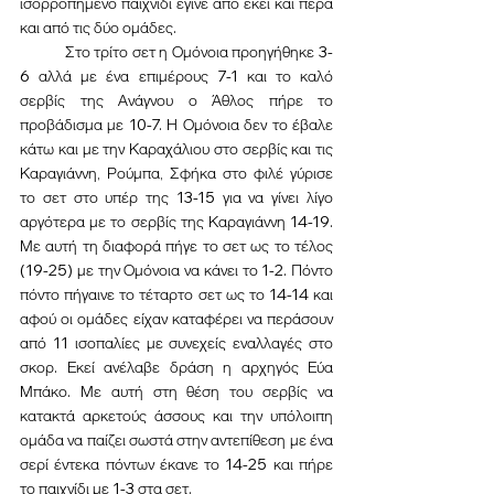
ισορροπημένο παιχνίδι έγινε από εκεί και πέρα 
και από τις δύο ομάδες.
	Στο τρίτο σετ η Ομόνοια προηγήθηκε 3-
6 αλλά με ένα επιμέρους 7-1 και το καλό 
σερβίς της Ανάγνου ο Άθλος πήρε το 
προβάδισμα με 10-7. Η Ομόνοια δεν το έβαλε 
κάτω και με την Καραχάλιου στο σερβίς και τις 
Καραγιάννη, Ρούμπα, Σφήκα στο φιλέ γύρισε 
το σετ στο υπέρ της 13-15 για να γίνει λίγο 
αργότερα με το σερβίς της Καραγιάννη 14-19. 
Με αυτή τη διαφορά πήγε το σετ ως το τέλος 
(19-25) με την Ομόνοια να κάνει το 1-2. Πόντο 
πόντο πήγαινε το τέταρτο σετ ως το 14-14 και 
αφού οι ομάδες είχαν καταφέρει να περάσουν 
από 11 ισοπαλίες με συνεχείς εναλλαγές στο 
σκορ. Εκεί ανέλαβε δράση η αρχηγός Εύα 
Μπάκο. Με αυτή στη θέση του σερβίς να 
κατακτά αρκετούς άσσους και την υπόλοιπη 
ομάδα να παίζει σωστά στην αντεπίθεση με ένα 
σερί έντεκα πόντων έκανε το 14-25 και πήρε 
το παιχνίδι με 1-3 στα σετ.