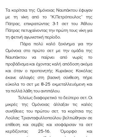
Τα κορίτσια της Ομόνοιας Ναυπάκτου έφυγαν 
με τη νίκη από το “Κ.Πετρόπουλος” της 
Πάτρας, επικρατώντας 3-1 σετ του Άθλου 
Πάτρας πετυχαίνοντας την πρώτη τους νίκη για 
τη φετινή αγωνιστική περίοδο.
	Πάρα πολύ καλό ξεκίνημα για την 
Ομόνοια στο πρώτο σετ με την ομάδα της 
Ναυπάκτου να παίρνει από νωρίς το 
προβάδισμα και έχοντας καλή απόδοση ακόμα 
και όταν ο προπονητής Κυριάκος Κοκόλας 
έκανε αλλαγές στη βασική σύνθεση, πήρε 
εύκολα το σετ με 8-25 εκμεταλλευόμενη και 
τα πολλά λάθη του αντιπάλου.
	Τελείως διαφορετικό το δεύτερο σετ. Οι 
μικρές της Ομόνοιας άλλαξαν τις καλές 
συνήθειες του πρώτου σετ, τα κορίτσια της 
Λούλας Τριανταφυλλοπούλου βελτιώθηκαν σε 
επίθεση και σερβίς και ισοφάρισαν τα σετ 
κερδίζοντας 25-16. Όμορφο και 