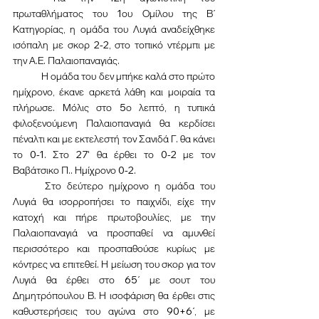
πρωταθλήματος του 1ου Ομίλου της Β΄ 
Κατηγορίας, η ομάδα του Λυγιά αναδείχθηκε 
ισόπαλη με σκορ 2-2, στο τοπικό ντέρμπι με 
την Α.Ε. Παλαιοπαναγιάς.
	Η ομάδα του δεν μπήκε καλά στο πρώτο 
ημίχρονο, έκανε αρκετά λάθη και μοιραία τα 
πλήρωσε. Μόλις στο 5ο λεπτό, η τυπικά 
φιλοξενούμενη Παλαιοπαναγιά θα κερδίσει 
πέναλτι και με εκτελεστή τον Σανιδά Γ. θα κάνει 
το 0-1. Στο 27' θα έρθει το 0-2 με τον 
Βαβάτσικο Π.. Ημίχρονο 0-2.
	Στο δεύτερο ημίχρονο η ομάδα του 
Λυγιά θα ισορροπήσει το παιχνίδι, είχε την 
κατοχή και πήρε πρωτοβουλίες, με την 
Παλαιοπαναγιά να προσπαθεί να αμυνθεί 
περισσότερο και προσπαθούσε κυρίως με 
κόντρες να επιτεθεί. Η μείωση του σκορ για τον 
Λυγιά θα έρθει στο 65΄ με σουτ του 
Δημητρόπουλου Β. Η ισοφάριση θα έρθει στις 
καθυστερήσεις του αγώνα στο 90+6΄, με 