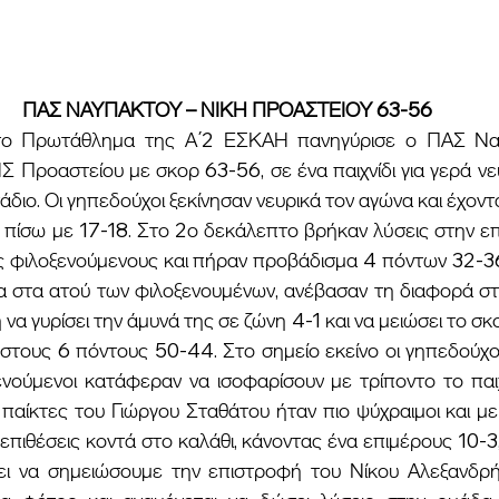
ΠΑΣ ΝΑΥΠΑΚΤΟΥ – ΝΙΚΗ ΠΡΟΑΣΤΕΙΟΥ 63-56
 Προαστείου με σκορ 63-56, σε ένα παιχνίδι για γερά νεύ
ιο. Οι γηπεδούχοι ξεκίνησαν νευρικά τον αγώνα και έχοντα
πίσω με 17-18. Στο 2ο δεκάλεπτο βρήκαν λύσεις στην επί
υς φιλοξενούμενους και πήραν προβάδισμα 4 πόντων 32-36
α στα ατού των φιλοξενουμένων, ανέβασαν τη διαφορά στο
να γυρίσει την άμυνά της σε ζώνη 4-1 και να μειώσει το σκο
στους 6 πόντους 50-44. Στο σημείο εκείνο οι γηπεδούχοι
ενούμενοι κατάφεραν να ισοφαρίσουν με τρίποντο το παιχ
 παίκτες του Γιώργου Σταθάτου ήταν πιο ψύχραιμοι και μ
πιθέσεις κοντά στο καλάθι, κάνοντας ένα επιμέρους 10-3,
ίζει να σημειώσουμε την επιστροφή του Νίκου Αλεξανδρή