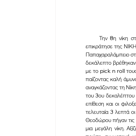
	Την 8η νίκη στο Πρωτάθλημα της Α΄2 ΕΣΚΑΗ πανηγύρισε ο ΠΑΣ Ναυπάκτου καθώς 
επικράτησε της ΝΙΚΗΣ
Παπαχαραλάμπειο στάδ
δεκάλεπτο βρέθηκαν 
με το pick n roll το
παίζοντας καλή άμυν
αναγκάζοντας τη Νίκη 
του 3ου δεκαλέπτου 
επίθεση και οι φιλοξ
τελευταία 3 λεπτά οι
Θεοδώρου πήγαν τις ε
μια μεγάλη νίκη. Αξ