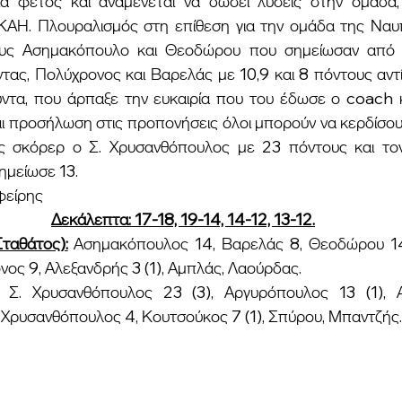
α φέτος και αναμένεται να δώσει λύσεις στην ομάδα, 
ΑΗ. Πλουραλισμός στη επίθεση για την ομάδα της Ναυπ
υς Ασημακόπουλο και Θεοδώρου που σημείωσαν από 1
ας, Πολύχρονος και Βαρελάς με 10,9 και 8 πόντους αντίστ
ντα, που άρπαξε την ευκαιρία που του έδωσε ο coach και
ι προσήλωση στις προπονήσεις όλοι μπορούν να κερδίσουν
 σκόρερ ο Σ. Χρυσανθόπουλος με 23 πόντους και τον
μείωσε 13.
αφείρης
Δεκάλεπτα: 17-18, 19-14, 14-12, 13-12.
αθάτος):
Ασημακόπουλος 14, Βαρελάς 8, Θεοδώρου 14, 
ος 9, Αλεξανδρής 3 (1), Αμπλάς, Λαούρδας.
 Σ. Χρυσανθόπουλος 23 (3), Αργυρόπουλος 13 (1), Α
 Χρυσανθόπουλος 4, Κουτσούκος 7 (1), Σπύρου, Μπαντζής. 