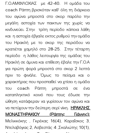
Γ.Ο.ΑΜΦΙΛΟΧΙΑΣ  με 42-40.  Η ομάδα του 
coach Ράπτη βρισκόταν καθ' όλη τη διάρκεια 
του αγώνα μπροστά στο σκορ παρόλο την 
μεγάλη αστοχία των παικτων της χωρίς να 
κινδυνεύει. Στην  τρίτη περίοδο κάποια λάθη 
και  η αστοχία έβγαλε εκτος ρυθμού την ομάδα 
του Ηρακλή με το σκορ της περιόδου να 
κρατιέται χαμηλό στο 28-25.  Στην τέταρτη 
περίοδο  η λάθος λειτουργία της ομάδας του 
Ηρακλή σε άμυνα και επίθεση έβαλε την Γ.Ο.Α   
για πρώτη φορά μπροστά στο σκορ 2 λεπτά 
πριν το φινάλε. Όμως το πείσμα και ο 
χαρακτήρας που προσπαθεί να χτίσει η ομάδα 
του coach Ράπτη μπροστά σε ένα 
καταπληκτικό κοινό που τους έδωσε την 
ώθηση κατάφεραν να γυρίσουν τον αγώνα και 
να πετύχουν την δεύτερη σερί νίκη.  
ΗΡΑΚΛΗΣ 
ΜΟΝΑΣΤΗΡΑΚΙΟΥ (Ράπτης Γιάννης):
Μελικκόκης , Γκρέκας 16(4), Καραΐσκος 3, 
Ντελαβόγιας 2, Ασβεστάς 4 ,Σκαλιώτης 10(1), 