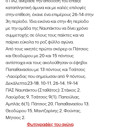
ο ΠΑΣ ανέβασε την απόδοσή του έπαιξε 
καταπληκτική άμυνα και με καλές επιλογές 
στην επίθεση, έκανε ένα επιμέρους 26-14 στην 
3η περίοδο. Ίδια εικόνα και στην 4η περίοδο 
με την ομάδα της Ναυπάκτου να δίνει χρόνο 
συμμετοχής σε όλους τους παίκτες και να 
παίρνει εύκολα το ροζ φύλλο αγώνα. 
Από τους νικητές πρώτοι σκόρερ οι Πάτσιος 
και Θεοδώρου με 20 και 15 πόντους 
αντίστοιχα και τους ακολούθησαν οι έφηβοι 
Παπαθανασίου με 13 πόντους και Τσάτσος 
-Λαούρδας που σημείωσαν από 9 πόντους. 
Δεκάλεπτα:23-18, 10-11, 26-14, 19-14
ΠΑΣ Ναυπάκτου (Σταθάτος): Στάικος 2, 
Λαούρδας 9, Τσάτσος 9(1), Παπούλιας, 
Αμπλάς 6(1), Πάτσιος 20, Παπαθανασίου 13, 
Θεοδώρου 15, Μαντζαρίνης 2, Φούντας, 
Μήτσος 2.
Φωτογραφίες του αγώνα