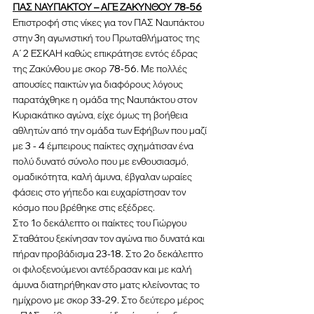
ΠΑΣ ΝΑΥΠΑΚΤΟΥ – ΑΓΕ ΖΑΚΥΝΘΟΥ 78-56
Επιστροφή στις νίκες για τον ΠΑΣ Ναυπάκτου 
στην 3η αγωνιστική του Πρωταθλήματος της 
Α΄ 2 ΕΣΚΑΗ καθώς επικράτησε εντός έδρας 
της Ζακύνθου με σκορ 78-56. Με πολλές 
απουσίες παικτών για διαφόρους λόγους 
παρατάχθηκε η ομάδα της Ναυπάκτου στον 
Κυριακάτικο αγώνα, είχε όμως τη βοήθεια 
αθλητών από την ομάδα των Εφήβων που μαζί 
με 3 - 4 έμπειρους παίκτες σχημάτισαν ένα 
πολύ δυνατό σύνολο που με ενθουσιασμό, 
ομαδικότητα, καλή άμυνα, έβγαλαν ωραίες 
φάσεις στο γήπεδο και ευχαρίστησαν τον 
κόσμο που βρέθηκε στις εξέδρες. 
Στο 1ο δεκάλεπτο οι παίκτες του Γιώργου 
Σταθάτου ξεκίνησαν τον αγώνα πιο δυνατά και 
πήραν προβάδισμα 23-18. Στο 2ο δεκάλεπτο 
οι φιλοξενούμενοι αντέδρασαν και με καλή 
άμυνα διατηρήθηκαν στο ματς κλείνοντας το 
ημίχρονο με σκορ 33-29. Στο δεύτερο μέρος 