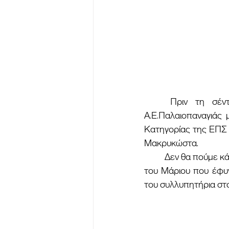
	Πριν τη σέντρα στο Δημοτικό Γήπεδο Λυγιά και την έναρξη του αγώνα της 
Α.Ε.Παλαιοπαναγιάς 
Κατηγορίας της ΕΠΣ 
Μακρυκώστα.
	Δεν θα πούμε κάτι παραπάνω γιατί τα  λόγια είναι λίγα για να καλύψουν το κενό της απώλειας 
του Μάριου που έφυ
του συλλυπητήρια στο