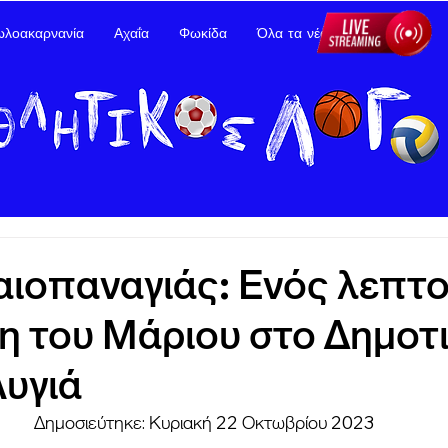
ωλοακαρνανία
Αχαΐα
Φωκίδα
Όλα τα νέα
Διαφήμιση
αιοπαναγιάς: Ενός λεπτο
η του Μάριου στο Δημοτ
υγιά
Δημοσιεύτηκε: Κυριακή 22 Οκτωβρίου 2023