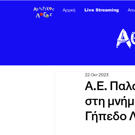
Αρχική
Live Streaming
Αιτ
22 Οκτ 2023
Α.Ε. Παλ
στη μνήμ
Γήπεδο Λ