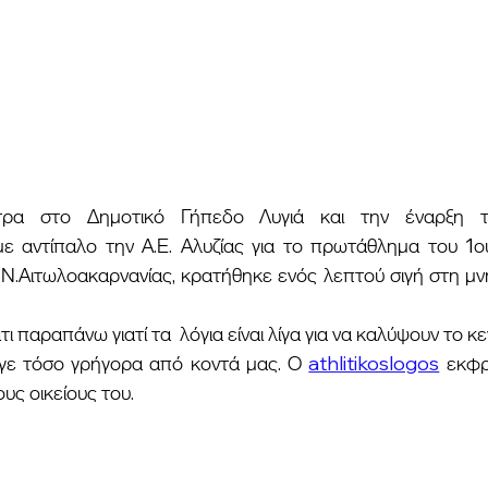
με αντίπαλο την Α.Ε. Αλυζίας για το πρωτάθλημα του 1ου
Ν.Αιτωλοακαρνανίας, κρατήθηκε ενός λεπτού σιγή στη μνή
γε τόσο γρήγορα από κοντά μας. Ο 
athlitikoslogos
 εκφρά
υς οικείους του.