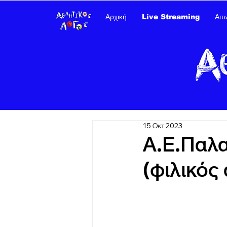
Αρχική
Live Streaming
Αιτ
15 Οκτ 2023
Α.Ε.Παλα
(φιλικός