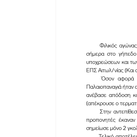
	Φιλικός αγώνας μεταξύ των ομάδων ΑΕ ΠΑΛΑΙΟΠΑΝΑΓΙΑΣ και ΑΟ ΧΑΛΚΕΙΑΣ διεξήχθη 
σήμερα στο γήπεδο 
υποχρεώσεων και των
ΕΠΣ Αιτωλ/νίας (Και 
	Όσον αφορά τον αγώνα, οι ομάδες είχαν από ένα ημιχρονο. Στο Α' ημίχρονο η 
Παλαιοπαναγιά ήταν 
ανέβασε απόδοση και
(απέκρουσε ο τερματο
	Στην αντεπίθεση η Παλαιοπαναγιά σημείωσε το 3-0. Στο δεύτερο ημίχρονο και οι δύο 
προπονητές έκαναν 
σημείωσε μόνο 2 γκολ
	Τελικό αποτέλεσμα 3-2 υπερ της Παλαιοπαναγιάς. Χρήσιμα συμπεράσματα έβγαλαν και οι 