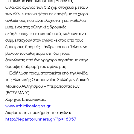
Παιδιών με Νεοπλασματική Ασθένεια).
Ο λαϊκός αγώνας των 5,2 χλμ στοχεύει μεταξύ 
των άλλων στο να φέρει σε επαφή με το χώρο 
ανθρώπους που είναι ελάχιστα ή και καθόλου 
μυημένοι στις αθλητικές δρομικές 
εκδηλώσεις. Για το σκοπό αυτό, καλούνται να 
συμμετάσχουν στον αγώνα -εκτός από τους 
έμπειρους δρομείς – άνθρωποι που θέλουν να 
βάλουν τον αθλητισμό στη ζωή τους 
ξεκινώντας από ένα γρήγορο περπάτημα στην 
όμορφη διαδρομή του αγώνα μας
Η Εκδήλωση πραγματοποιείται υπό την Αιγίδα 
της Ελληνικής Ομοσπονδίας Συλλόγων Λαϊκού 
Μαζικού Αθλητισμού – Υπεραποστάσεων 
(ΕΟΣΛΜΑ-Υ) .
Χορηγός Επικοινωνίας: 
www.athlitikoslogos.gr
Διαβάστε την προκήρυξη του αγώνα: 
http://lepantorunners.gr/?p=16057