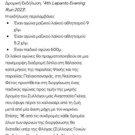
Δρομική Εκδήλωση, “4th 
Lepanto Evening 
Run 2023
“.
Η εκδήλωση περιλαμβάνει:
Έναν αγώνα μαζικού λαϊκού αθλητισμού 9 
χλμ.
Έναν αγώνα μαζικού λαϊκού αθλητισμού 
5,2 χλμ.
Έναν παιδικό αγώνα 600μ.
Οι λαϊκοί αγώνες θα πραγματοποιηθούν σε μια 
πανέμορφη διαδρομή δίπλα στη θάλασσα, 
κατά μήκος της παραλίας Ψανής και της 
παραλίας Παλαιοπαναγιάς, στη Ναύπακτο. 
Φέτος προστίθεται στη διοργάνωση ένας 
παιδικός αγώνας προς τιμήν της μικρής 
δρομέα του Συλλόγου μας Αναστασία Γκέκα, 
που έφυγε πέρσι το καλοκαίρι από τη ζωή 
μετά από μία άνιση μάχη με τον καρκίνο.
Επίσης, 1€ από τις συνδρομές κάθε δρομέα 
όλων των αγώνων της διοργάνωσης θα 
διατεθεί υπέρ της Φλόγας (Σύλλογος Γονιών 