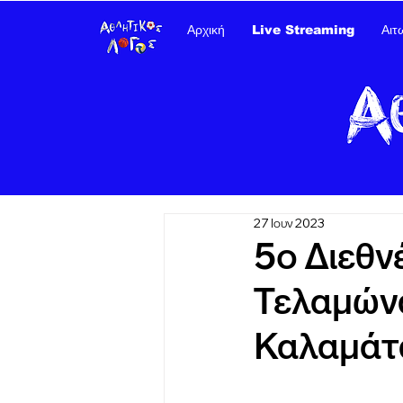
Αρχική
Live Streaming
Αιτ
27 Ιουν 2023
5ο Διεθν
Τελαμώνα
Καλαμάτ