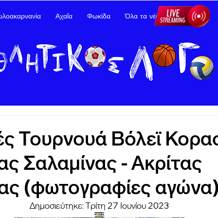
ωλοακαρνανία
Αχαΐα
Φωκίδα
Όλα τα νέα
Διαφήμιση
ές Τουρνουά Βόλεϊ Κορα
ς Σαλαμίνας - Ακρίτας
ας (φωτογραφίες αγώνα
Δημοσιεύτηκε: Τρίτη 27 Ιουνίου 2023