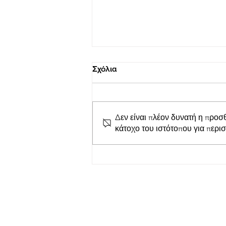
Σχόλια
Δεν είναι πλέον δυνατή η προσ
κάτοχο του ιστότοπου για περι
LepantoRunners Σύλλογος
δρομέων Ναυπάκτου: Κοπή
της Πρωτοχρονιάτικης
Βασιλόπιτας του Συλλόγου
Εγγραφείτε στο Newslet