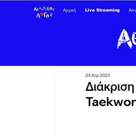
Αρχική
Live Streaming
Αιτ
23 Απρ 2023
Διάκριση
Taekwon