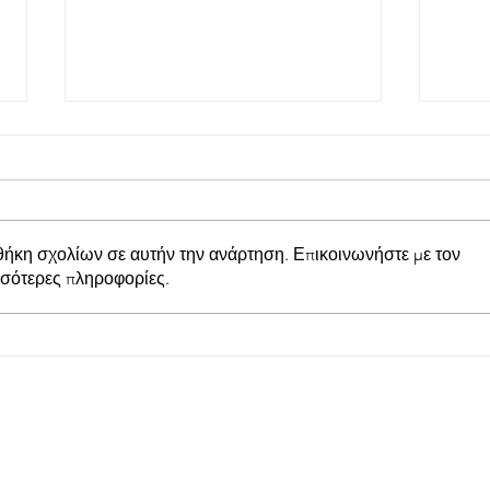
θήκη σχολίων σε αυτήν την ανάρτηση. Επικοινωνήστε με τον
σσότερες πληροφορίες.
Προμηθέας Χάλκειας:
Παπα
Κέρδισε με 1-0 τον Άρη
Στάδ
Αιτωλικού στο Γήπεδο
Πραγ
Γαβρολίμνης
εκδή
Πρωτ
παρουσί
Υπου
ter μας