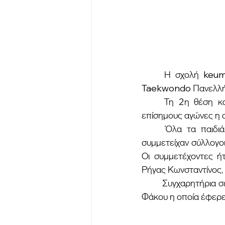
	Η σχολή keumgang taekwond, με έδρα τη Ναύπακτο, συμμετείχε στο 3ο Κύπελλο 
Taekwondo Πανελλήνι
	Τη 2η θέση και το ασημένιο  μετάλλιο κατέκτησε στην παρθενική της εμφάνιση σε 
επίσημους αγώνες η α
	Όλα τα παιδιά έκαναν τα μέγιστα για να διακριθούν σε μια διοργάνωση στην οποία 
συμμετείχαν σύλλογοι
Οι συμμετέχοντες ή
Ρήγας Κωνσταντίνος,
	Συγχαρητήρια σε όλη την ομάδα των συμμετεχόντων και κυρίως στη νεαρή αθλήτρια Ζέτα 
Φάκου η οποία έφερε 