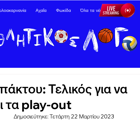
ωλοακαρνανία
Αχαΐα
Φωκίδα
Όλα τα νέα
Διαφήμιση
άκτου: Τελικός για να
 τα play-out
Δημοσιεύτηκε: Τετάρτη 22 Μαρτίου 2023