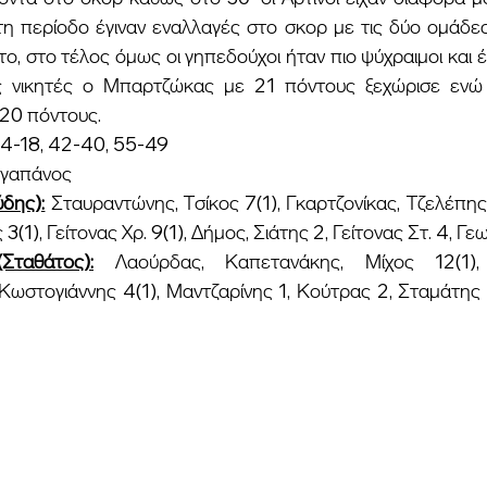
τη περίοδο έγιναν εναλλαγές στο σκορ με τις δύο ομάδες
ο, στο τέλος όμως οι γηπεδούχοι ήταν πιο ψύχραιμοι και έ
ς νικητές ο Μπαρτζώκας με 21 πόντους ξεχώρισε ενώ
20 πόντους.
24-18, 42-40, 55-49
εγαπάνος
δης):
Σταυραντώνης, Τσίκος 7(1), Γκαρτζονίκας, Τζελέπη
 3(1), Γείτονας Χρ. 9(1), Δήμος, Σιάτης 2, Γείτονας Στ. 4, Γ
ταθάτος):
Λαούρδας, Καπετανάκης, Μίχος 12(1),
ωστογιάννης 4(1), Μαντζαρίνης 1, Κούτρας 2, Σταμάτης Γ