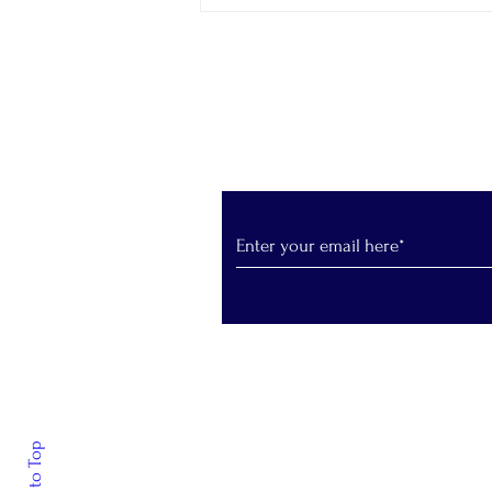
της Πρωτοχρονιάτικης
Βασιλόπιτας του Συλλόγου
Εγγραφείτε στο Newslet
Back to Top