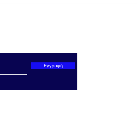
Αιτωλικού στο Γήπεδο
Πραγ
Γαβρολίμνης
εκδή
Πρωτ
παρουσί
Υπου
ter μας
Θρησ
Αθλη
Βρο
Εγγραφή