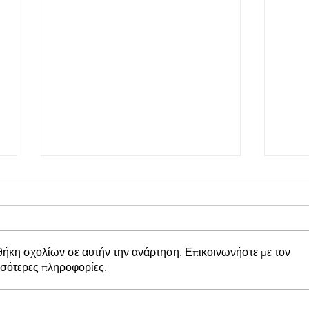
θήκη σχολίων σε αυτήν την ανάρτηση. Επικοινωνήστε με τον
σσότερες πληροφορίες.
Προμηθέας Χάλκειας:
Παπα
Κέρδισε με 1-0 τον Άρη
Στάδ