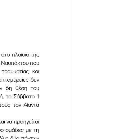
 Ναυπάκτου που 
τραυματίας και 
επτομέρειες δεν 
ν 6η θέση του 
ή, το Σάββατο 1 
ους τον Αίαντα 
ύο ομάδες με τη 
όλις δύο πόντων 