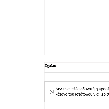
Σχόλια
Δεν είναι πλέον δυνατή η προσ
κάτοχο του ιστότοπου για περι
LepantoRunners Σύλλογος
δρομέων Ναυπάκτου: Κοπή