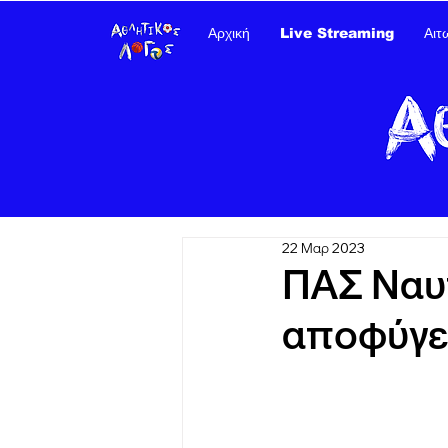
Αρχική
Live Streaming
Αιτ
22 Μαρ 2023
ΠΑΣ Ναυπ
αποφύγει