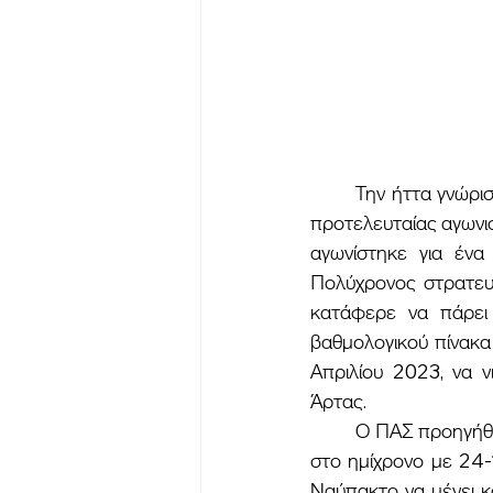
	Την ήττα γνώρισε ο ΠΑΣ στην Άρτα από τον τοπικό BAO με σκορ 55-49 στο πλαίσιο της 
προτελευταίας αγωνι
αγωνίστηκε για ένα 
Πολύχρονος στρατευμ
κατάφερε να πάρει
βαθμολογικού πίνακα 
Απριλίου 2023, να 
Άρτας.  
	Ο ΠΑΣ προηγήθηκε με 8-11 στην πρώτη περίοδο με τον ΒΑΟ να αντιδρά και να προηγείται 
στο ημίχρονο με 24-
Ναύπακτο να μένει κ