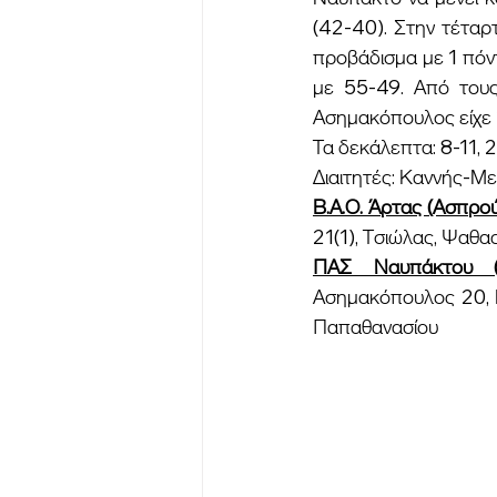
(42-40). Στην τέταρ
προβάδισμα με 1 πόντ
με 55-49. Από του
Ασημακόπουλος είχε 
Τα δεκάλεπτα: 8-11, 
Διαιτητές: Καννής-Μ
Β.Α.Ο. Άρτας (Ασπρού
21(1), Τσιώλας, Ψαθας
ΠΑΣ Ναυπάκτου (Σ
Ασημακόπουλος 20, Κ
Παπαθανασίου