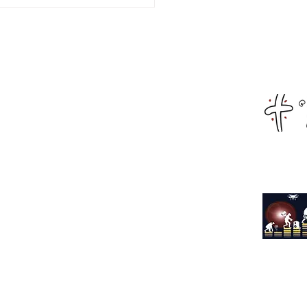
ματοποιήθηκε η
λωση κοπής της
οχρονιάτικης πίτας
α του Αναπληρωτή
Αρχική
ργού Παιδείας,
κευμάτων και
Live Streaming
τισμού κ.Ιωάννη
ύτση
Αιτωλοακαρνανία
Αχαΐα
Φωκίδα
Όλα τα νέα
Διαφήμιση
Επικοινωνία