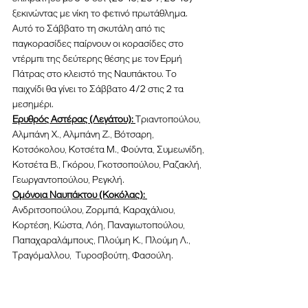
ξεκινώντας με νίκη το φετινό πρωτάθλημα.
Αυτό το Σάββατο τη σκυτάλη από τις 
παγκορασίδες παίρνουν οι κορασίδες στο 
ντέρμπι της δεύτερης θέσης με τον Ερμή 
Πάτρας στο κλειστό της Ναυπάκτου. Το 
παιχνίδι θα γίνει το Σάββατο 4/2 στις 2 τα 
μεσημέρι.
Ερυθρός Αστέρας (Λεγάτου): 
Τριαντοπούλου, 
Αλμπάνη Χ., Αλμπάνη Ζ., Βότσαρη, 
Κοτσόκολου, Κοτσέτα Μ., Φούντα, Συμεωνίδη, 
Κοτσέτα Β., Γκόρου, Γκοτσοπούλου, Ραζακλή, 
Γεωργαντοπούλου, Ρεγκλή.
Ομόνοια Ναυπάκτου (Κοκόλας): 
Ανδριτσοπούλου, Ζορμπά, Καραχάλιου, 
Κορτέση, Κώστα, Λόη, Παναγιωτοπούλου, 
Παπαχαραλάμπους, Πλούμη Κ., Πλούμη Λ., 
Τραγόμαλλου,  Τυροσβούτη, Φασούλη.