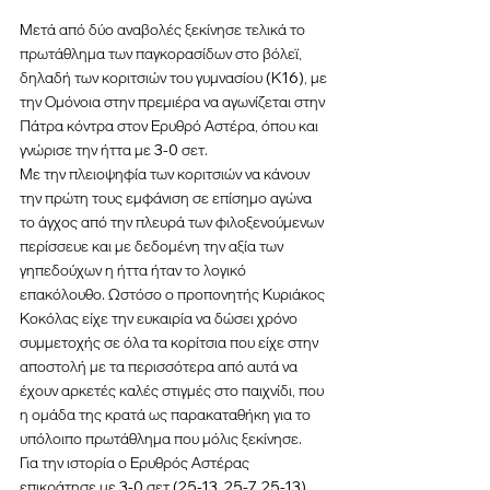
Μετά από δύο αναβολές ξεκίνησε τελικά το 
πρωτάθλημα των παγκορασίδων στο βόλεϊ, 
δηλαδή των κοριτσιών του γυμνασίου (Κ16), με 
την Ομόνοια στην πρεμιέρα να αγωνίζεται στην 
Πάτρα κόντρα στον Ερυθρό Αστέρα, όπου και 
γνώρισε την ήττα με 3-0 σετ.
Με την πλειοψηφία των κοριτσιών να κάνουν 
την πρώτη τους εμφάνιση σε επίσημο αγώνα 
το άγχος από την πλευρά των φιλοξενούμενων 
περίσσευε και με δεδομένη την αξία των 
γηπεδούχων η ήττα ήταν το λογικό 
επακόλουθο. Ωστόσο ο προπονητής Κυριάκος 
Κοκόλας είχε την ευκαιρία να δώσει χρόνο 
συμμετοχής σε όλα τα κορίτσια που είχε στην 
αποστολή με τα περισσότερα από αυτά να 
έχουν αρκετές καλές στιγμές στο παιχνίδι, που 
η ομάδα της κρατά ως παρακαταθήκη για το 
υπόλοιπο πρωτάθλημα που μόλις ξεκίνησε.
Για την ιστορία ο Ερυθρός Αστέρας 
επικράτησε με 3-0 σετ (25-13, 25-7, 25-13) 