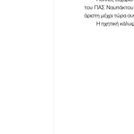
του ΠΑΣ Ναυπάκτου ό
άριστη μέχρι τώρα συ
	Η ηχητική κάλυ