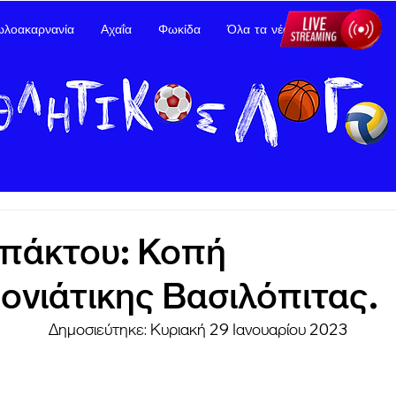
ωλοακαρνανία
Αχαΐα
Φωκίδα
Όλα τα νέα
Διαφήμιση
πάκτου: Κοπή
νιάτικης Βασιλόπιτας.
	Δημοσιεύτηκε: Κυριακή 29 Ιανουαρίου 2023