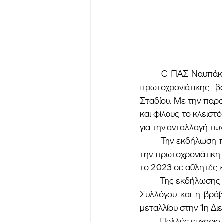
	Ο ΠΑΣ Ναυπάκτου διοργάνωσε την Κυριακή 29 Ιανουαρίου εκδήλωση για την κοπή της 
πρωτοχρονιάτικης β
Σταδίου. Με την παρ
και φίλους το κλειστ
για την ανταλλαγή των
	Την εκδήλωση προλόγισε ο πρόεδρος του συλλόγου κ.Χαράλαμπος Νικολακόπουλος ενώ 
την πρωτοχρονιάτικη 
το 2023 σε αθλητές 
	Της εκδήλωσης προηγήθηκαν ασκήσεις επίδειξης, διαγωνισμοί από αθλητές ακαδημιών του 
Συλλόγου και η βράβ
μεταλλίου στην 1η Δ
	Πολλές ευχαριστίες από το www.athlitikoslogos.gr προς τη διοίκηση και τους προπονητές 