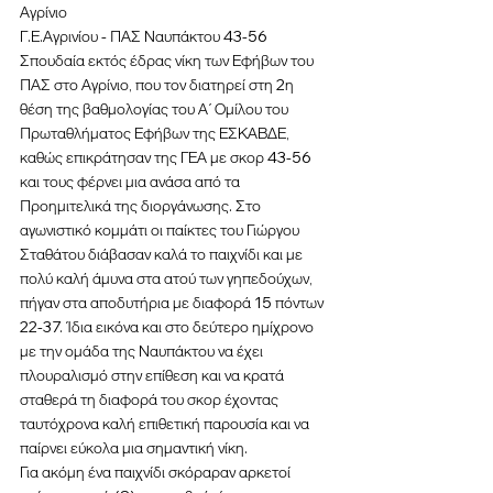
Αγρίνιο
Γ.Ε.Αγρινίου - ΠΑΣ Ναυπάκτου 43-56
Σπουδαία εκτός έδρας νίκη των Εφήβων του 
ΠΑΣ στο Αγρίνιο, που τον διατηρεί στη 2η 
θέση της βαθμολογίας του Α΄ Ομίλου του 
Πρωταθλήματος Εφήβων της ΕΣΚΑΒΔΕ, 
καθώς επικράτησαν της ΓΕΑ με σκορ 43-56 
και τους φέρνει μια ανάσα από τα 
Προημιτελικά της διοργάνωσης. Στο 
αγωνιστικό κομμάτι οι παίκτες του Γιώργου 
Σταθάτου διάβασαν καλά το παιχνίδι και με 
πολύ καλή άμυνα στα ατού των γηπεδούχων, 
πήγαν στα αποδυτήρια με διαφορά 15 πόντων 
22-37. Ίδια εικόνα και στο δεύτερο ημίχρονο 
με την ομάδα της Ναυπάκτου να έχει 
πλουραλισμό στην επίθεση και να κρατά 
σταθερά τη διαφορά του σκορ έχοντας 
ταυτόχρονα καλή επιθετική παρουσία και να 
παίρνει εύκολα μια σημαντική νίκη. 
Για ακόμη ένα παιχνίδι σκόραραν αρκετοί 