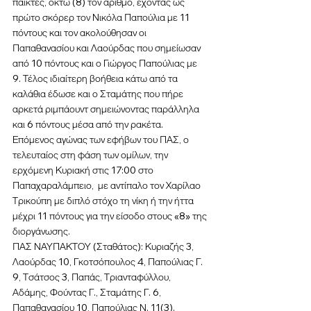
παίκτες, οκτώ (8) τον αριθμό, έχοντας ως 
πρώτο σκόρερ τον Νικόλα Παπούλια με 11 
πόντους και τον ακολούθησαν οι 
Παπαθανασίου και Λαούρδας που σημείωσαν 
από 10 πόντους και ο Γιώργος Παπούλιας με  
9. Τέλος ιδιαίτερη βοήθεια κάτω από τα 
καλάθια έδωσε και ο Σταμάτης που πήρε 
αρκετά ριμπάουντ σημειώνοντας παράλληλα 
και 6 πόντους μέσα από την ρακέτα.
Επόμενος αγώνας των εφήβων του ΠΑΣ, ο 
τελευταίος στη φάση των ομίλων, την 
ερχόμενη Κυριακή στις 17:00 στο 
Παπαχαραλάμπειο,  με αντίπαλο τον Χαρίλαο 
Τρικούπη με διπλό στόχο τη νίκη ή την ήττα 
μέχρι 11 πόντους για την είσοδο στους «8» της 
διοργάνωσης.
ΠΑΣ ΝΑΥΠΑΚΤΟΥ (Σταθάτος): Κυριαζής 3, 
Λαούρδας 10, Γκοτσόπουλος 4, Παπούλιας Γ. 
9, Τσάτσος 3, Παπάς, Τριανταφύλλου, 
Αδάμης, Φούντας Γ., Σταμάτης Γ. 6, 
Παπαθανασίου 10, Παπούλιας Ν. 11(3).